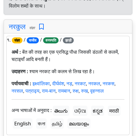
विलोम शब्दों के साथ।
नरकुल
संज्ञा
१.
/
/
/
संज्ञा
सजीव
वनस्पति
झाड़ी
अर्थ :
बेंत की तरह का एक प्रसिद्ध पौधा जिसकी डंठलों से कलमें,
चटाइयाँ आदि बनती हैं।
उदाहरण :
श्याम नरकट की कलम से लिख रहा है।
पर्यायवाची :
इक्ष्वांलिका
,
दीर्घवंश
,
नड़
,
नरकट
,
नरकल
,
नरकस
,
नरसल
,
पत्राढ्य
,
राम-बान
,
रामबान
,
रुक्ष
,
रुख
,
वृहन्नाल
अन्य भाषाओं में अनुवाद :
తెలుగు
ଓଡ଼ିଆ
ಕನ್ನಡ
मराठी
English
বাংলা
தமிழ்
മലയാളം