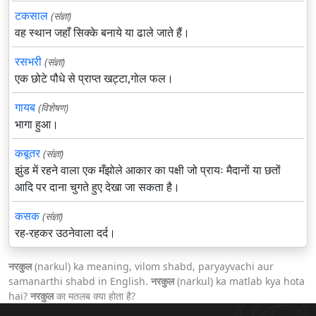
टकसाल
(संज्ञा)
वह स्थान जहाँ सिक्के बनाये या ढाले जाते हैं।
रसभरी
(संज्ञा)
एक छोटे पौधे से प्राप्त खट्टा,गोल फल।
गायब
(विशेषण)
भागा हुआ।
कबूतर
(संज्ञा)
झुंड में रहने वाला एक मँझोले आकार का पक्षी जो प्रायः मैदानों या छतों
आदि पर दाना चुगते हुए देखा जा सकता है।
कसक
(संज्ञा)
रह-रहकर उठनेवाला दर्द।
नरकुल
(narkul) ka meaning, vilom shabd, paryayvachi aur
samanarthi shabd in English.
नरकुल
(narkul) ka matlab kya hota
hai?
नरकुल
का मतलब क्या होता है?