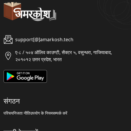
support[@]amarkosh.tech
ए-८ / ५०४ ऑलिव काउण्टी, सैक्टर ५, वसुन्धरा, गाजियाबाद,
२०१०१२ उत्तर प्रदेश, भारत
संगठन
परिचय
निजता नीति
उपयोग के नियम
सम्पर्क करें