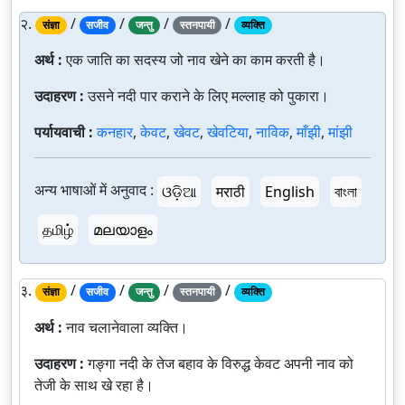
२.
/
/
/
/
संज्ञा
सजीव
जन्तु
स्तनपायी
व्यक्ति
अर्थ :
एक जाति का सदस्य जो नाव खेने का काम करती है।
उदाहरण :
उसने नदी पार कराने के लिए मल्लाह को पुकारा।
पर्यायवाची :
कनहार
,
केवट
,
खेवट
,
खेवटिया
,
नाविक
,
माँझी
,
मांझी
अन्य भाषाओं में अनुवाद :
ଓଡ଼ିଆ
मराठी
English
বাংলা
தமிழ்
മലയാളം
३.
/
/
/
/
संज्ञा
सजीव
जन्तु
स्तनपायी
व्यक्ति
अर्थ :
नाव चलानेवाला व्यक्ति।
उदाहरण :
गङ्गा नदी के तेज बहाव के विरुद्ध केवट अपनी नाव को
तेजी के साथ खे रहा है।