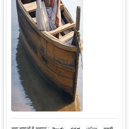
अन्य भाषाओं में अनुवाद :
తెలుగు
ಕನ್ನಡ
ଓଡ଼ିଆ
मराठी