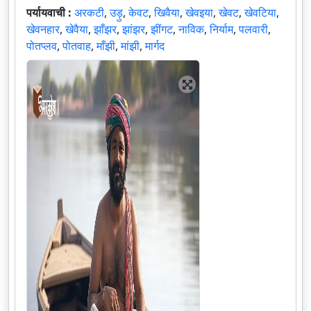
पर्यायवाची :
अरकटी
,
उड़ु
,
केवट
,
खिवैया
,
खेवइया
,
खेवट
,
खेवटिया
,
खेवनहार
,
खेवैया
,
झाँझर
,
झांझर
,
झींगट
,
नाविक
,
निर्याम
,
पलवारी
,
पोतप्लव
,
पोतवाह
,
माँझी
,
मांझी
,
मार्गद