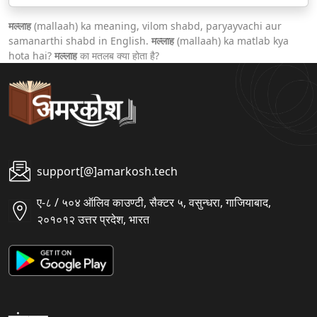
मल्लाह
(mallaah) ka meaning, vilom shabd, paryayvachi aur
samanarthi shabd in English.
मल्लाह
(mallaah) ka matlab kya
hota hai?
मल्लाह
का मतलब क्या होता है?
support[@]amarkosh.tech
ए-८ / ५०४ ऑलिव काउण्टी, सैक्टर ५, वसुन्धरा, गाजियाबाद,
२०१०१२ उत्तर प्रदेश, भारत