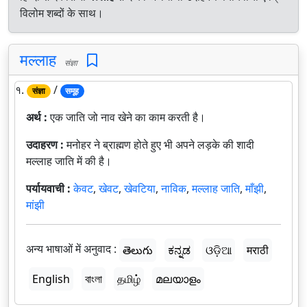
विलोम शब्दों के साथ।
मल्लाह
संज्ञा
१.
/
संज्ञा
समूह
अर्थ :
एक जाति जो नाव खेने का काम करती है।
उदाहरण :
मनोहर ने ब्राह्मण होते हुए भी अपने लड़के की शादी
मल्लाह जाति में की है।
पर्यायवाची :
केवट
,
खेवट
,
खेवटिया
,
नाविक
,
मल्लाह जाति
,
माँझी
,
मांझी
अन्य भाषाओं में अनुवाद :
తెలుగు
ಕನ್ನಡ
ଓଡ଼ିଆ
मराठी
English
বাংলা
தமிழ்
മലയാളം