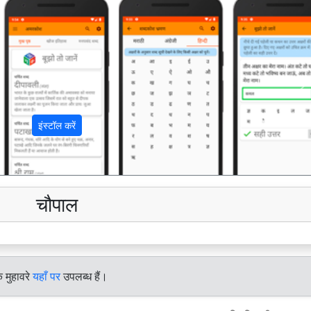
अ
इंस्टॉल करें
चौपाल
े मुहावरे
यहाँ पर
उपलब्ध हैं।