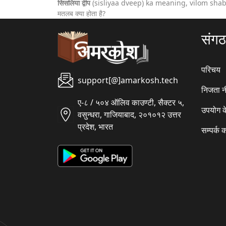
सिसलिया द्वीप
(sisliyaa dveep) ka meaning, vilom sha
मतलब क्या होता है?
संग
परिचय
support[@]amarkosh.tech
निजता न
ए-८ / ५०४ ऑलिव काउण्टी, सैक्टर ५,
उपयोग क
वसुन्धरा, गाजियाबाद, २०१०१२ उत्तर
प्रदेश, भारत
सम्पर्क क