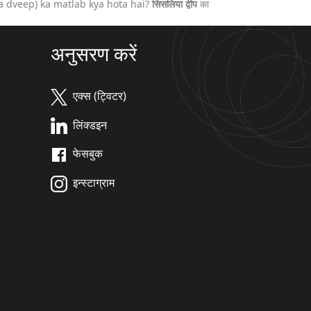
aa dveep) ka matlab kya hota hai?
सिसलिया द्वीप
का
अनुसरण करें
एक्स (ट्विटर)
लिंक्डइन
फेसबुक
इन्स्टाग्राम