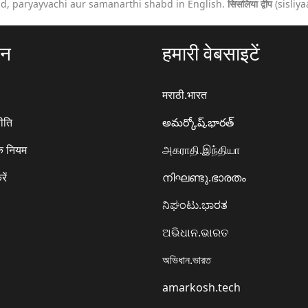
bd, paryayvachi aur samanarthi shabd in English.
सिसलिया द्वीप
(sisliy
ठन
हमारी वेबसाइटें
मराठी.भारत
ीति
అమర్కోష్.భారత్
े नियम
அகராதி.இந்தியா
रें
നിഘണ്ടു.ഭാരതം
ನಿಘಂಟು.ಭಾರತ
ଅଭିଧାନ.ଭାରତ
অভিধান.ভারত
amarkosh.tech