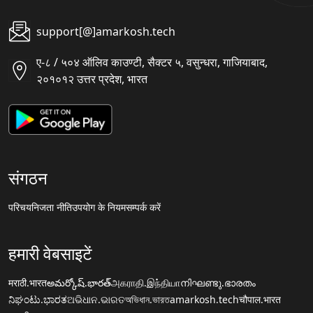
support[@]amarkosh.tech
ए-८ / ५०४ ऑलिव काउण्टी, सैक्टर ५, वसुन्धरा, गाजियाबाद,
२०१०१२ उत्तर प्रदेश, भारत
संगठन
परिचय
निजता नीति
उपयोग के नियम
सम्पर्क करें
हमारी वेबसाइटें
मराठी.भारत
అమర్కోష్.భారత్
அகராதி.இந்தியா
നിഘണ്ടു.ഭാരതം
ನಿಘಂಟು.ಭಾರತ
ଅଭିଧାନ.ଭାରତ
অভিধান.ভারত
amarkosh.tech
चौपाल.भारत