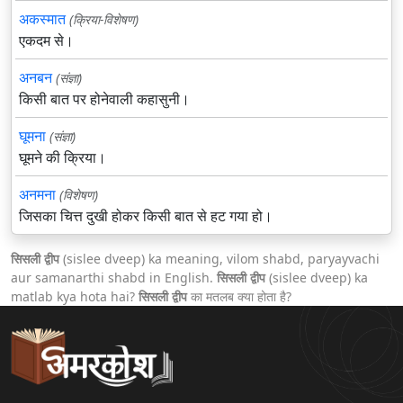
अकस्मात
(क्रिया-विशेषण)
एकदम से।
अनबन
(संज्ञा)
किसी बात पर होनेवाली कहासुनी।
घूमना
(संज्ञा)
घूमने की क्रिया।
अनमना
(विशेषण)
जिसका चित्त दुखी होकर किसी बात से हट गया हो।
सिसली द्वीप
(sislee dveep) ka meaning, vilom shabd, paryayvachi
aur samanarthi shabd in English.
सिसली द्वीप
(sislee dveep) ka
matlab kya hota hai?
सिसली द्वीप
का मतलब क्या होता है?