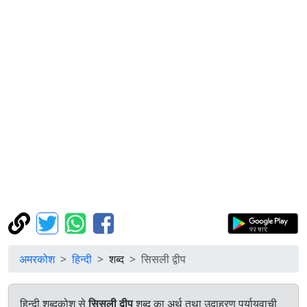
अमरकोश
हिन्दी
शब्द
सिसली द्वीप
हिन्दी शब्दकोश से
सिसली द्वीप
शब्द का अर्थ तथा उदाहरण पर्यायवाची