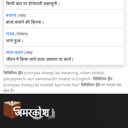
किसी बात पर होनेवाली कहासुनी।
बजाना
(संज्ञा)
बाजा बजाने की क्रिया।
गायब
(विशेषण)
भागा हुआ।
चाल-चलन
(संज्ञा)
जीवन में किया जाने वाला आचरण या कार्य।
सिसिलिया द्वीप
(sisiliyaa dveep) ka meaning, vilom shabd,
paryayvachi aur samanarthi shabd in English.
सिसिलिया द्वीप
(sisiliyaa dveep) ka matlab kya hota hai?
सिसिलिया द्वीप
का मतलब क्या
होता है?