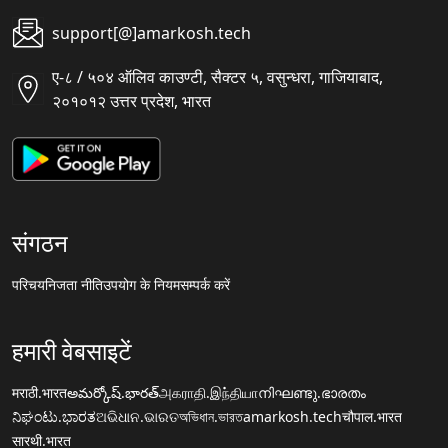
support[@]amarkosh.tech
ए-८ / ५०४ ऑलिव काउण्टी, सैक्टर ५, वसुन्धरा, गाजियाबाद,
२०१०१२ उत्तर प्रदेश, भारत
संगठन
परिचय
निजता नीति
उपयोग के नियम
सम्पर्क करें
हमारी वेबसाइटें
मराठी.भारत
అమర్కోష్.భారత్
அகராதி.இந்தியா
നിഘണ്ടു.ഭാരതം
ನಿಘಂಟು.ಭಾರತ
ଅଭିଧାନ.ଭାରତ
অভিধান.ভারত
amarkosh.tech
चौपाल.भारत
सारथी.भारत