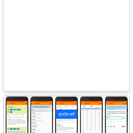
इंस्टॉल करें
पिछला
अगला