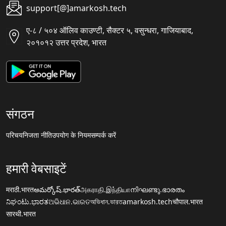
support[@]amarkosh.tech
ए-८ / ५०४ ऑलिव काउण्टी, सैक्टर ५, वसुन्धरा, गाजियाबाद,
२०१०१२ उत्तर प्रदेश, भारत
संगठन
परिचय
निजता नीति
उपयोग के नियम
सम्पर्क करें
हमारी वेबसाइटें
मराठी.भारत
అమర్కోష్.భారత్
அகராதி.இந்தியா
നിഘണ്ടു.ഭാരതം
ನಿಘಂಟು.ಭಾರತ
ଅଭିଧାନ.ଭାରତ
অভিধান.ভারত
amarkosh.tech
चौपाल.भारत
सारथी.भारत