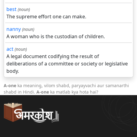
best
(noun)
The supreme effort one can make.
nanny
(noun)
A woman who is the custodian of children.
act
(noun)
A legal document codifying the result of
deliberations of a committee or society or legislative
body.
A-one
ka meaning, vilom shabd, paryayvachi aur samanarthi
shabd in Hindi.
A-one
ka matlab kya hota hai?