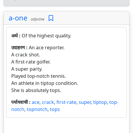
a-one
adjective
अर्थ :
Of the highest quality.
उदाहरण :
An ace reporter.
A crack shot.
A first-rate golfer.
A super party.
Played top-notch tennis.
An athlete in tiptop condition.
She is absolutely tops.
पर्यायवाची :
ace
,
crack
,
first-rate
,
super
,
tiptop
,
top-
notch
,
topnotch
,
tops