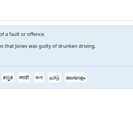
f a fault or offence.
 that Jones was guilty of drunken driving.
ಕನ್ನಡ
मराठी
বাংলা
தமிழ்
മലയാളം