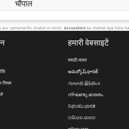
चौपाल
 aur samanarthi shabd in Hindi.
Accusation
ka matlab kya hota ha
ठन
हमारी वेबसाइटें
मराठी.भारत
ीति
అమర్కోష్.భారత్
े नियम
அகராதி.இந்தியா
रें
നിഘണ്ടു.ഭാരതം
ನಿಘಂಟು.ಭಾರತ
ଅଭିଧାନ.ଭାରତ
অভিধান.ভারত