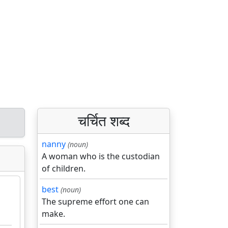
चर्चित शब्द
nanny
(noun)
A woman who is the custodian
of children.
best
(noun)
The supreme effort one can
make.