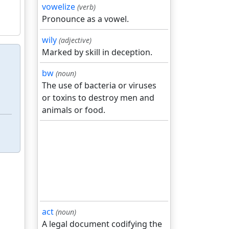
vowelize
(verb)
Pronounce as a vowel.
wily
(adjective)
Marked by skill in deception.
bw
(noun)
The use of bacteria or viruses
or toxins to destroy men and
animals or food.
act
(noun)
A legal document codifying the