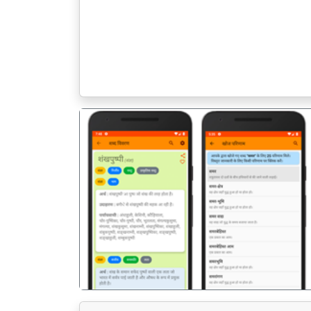
पिछला