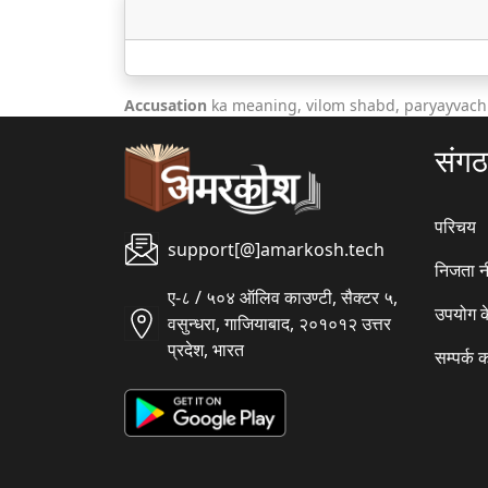
Accusation
ka meaning, vilom shabd, paryayvachi
संग
परिचय
support[@]amarkosh.tech
निजता न
ए-८ / ५०४ ऑलिव काउण्टी, सैक्टर ५,
उपयोग क
वसुन्धरा, गाजियाबाद, २०१०१२ उत्तर
प्रदेश, भारत
सम्पर्क क