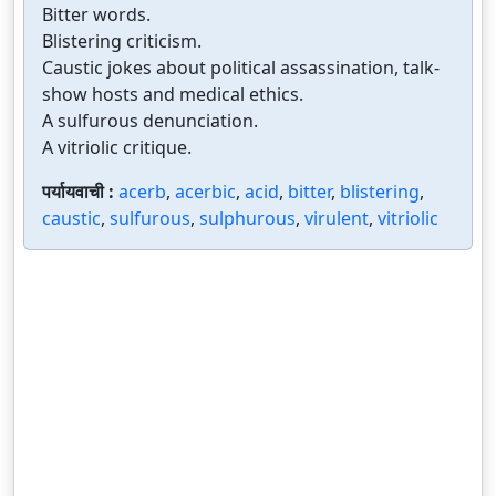
Bitter words.
Blistering criticism.
Caustic jokes about political assassination, talk-
show hosts and medical ethics.
A sulfurous denunciation.
A vitriolic critique.
पर्यायवाची :
acerb
,
acerbic
,
acid
,
bitter
,
blistering
,
caustic
,
sulfurous
,
sulphurous
,
virulent
,
vitriolic