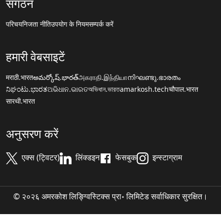
संगठन
परिचय
निजता नीति
उपयोग के नियम
सम्पर्क करें
हमारी वेबसाइटें
मराठी.भारत
అమర్కోష్.భారత్
அகராதி.இந்தியா
നിഘണ്ടു.ഭാരതം
ನಿಘಂಟು.ಭಾರತ
ଅଭିଧାନ.ଭାରତ
অভিধান.ভারত
amarkosh.tech
चौपाल.भारत
सारथी.भारत
अनुसरण करें
एक्स (ट्विटर)
लिंक्डइन
फेसबुक
इन्स्टाग्राम
© २०२६ अमरकोश लिङ्ग्विस्टिक्स प्रा॰ लिमिटेड सर्वाधिकार सुरक्षित।