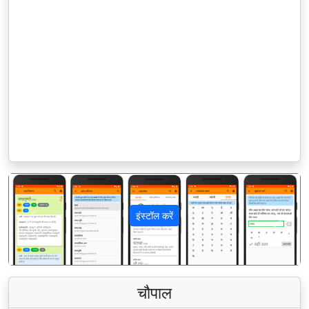
इंस्टॉल करें
पिछला
अगला
चौपाल