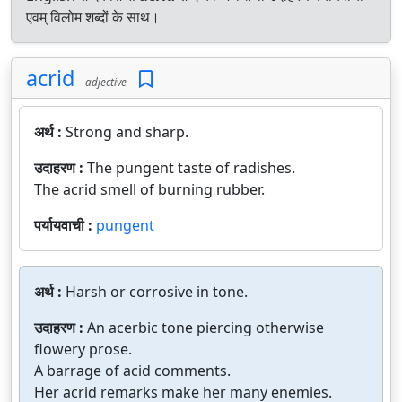
एवम् विलोम शब्दों के साथ।
acrid
adjective
अर्थ :
Strong and sharp.
उदाहरण :
The pungent taste of radishes.
The acrid smell of burning rubber.
पर्यायवाची :
pungent
अर्थ :
Harsh or corrosive in tone.
उदाहरण :
An acerbic tone piercing otherwise
flowery prose.
A barrage of acid comments.
Her acrid remarks make her many enemies.