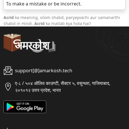
To make a mistake or be incorrect.
Acrid
ka meaning, vilom shabd, paryayvachi aur samanarthi
shabd in Hindi.
Acrid
ka matlab kya hota hai?
support[@]amarkosh.tech
ए-८ / ५०४ ऑलिव काउण्टी, सैक्टर ५, वसुन्धरा, गाजियाबाद,
२०१०१२ उत्तर प्रदेश, भारत