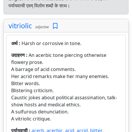
पर्यायवाची एवम् विलोम शब्दों के साथ।
vitriolic
adjective
अर्थ :
Harsh or corrosive in tone.
उदाहरण :
An acerbic tone piercing otherwise
flowery prose.
A barrage of acid comments.
Her acrid remarks make her many enemies.
Bitter words.
Blistering criticism.
Caustic jokes about political assassination, talk-
show hosts and medical ethics.
A sulfurous denunciation.
A vitriolic critique.
पर्यायवाची :
acerb
,
acerbic
,
acid
,
acrid
,
bitter
,