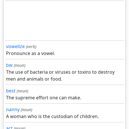
vowelize
(verb)
Pronounce as a vowel.
bw
(noun)
The use of bacteria or viruses or toxins to destroy
men and animals or food.
best
(noun)
The supreme effort one can make.
nanny
(noun)
A woman who is the custodian of children.
act
(noun)