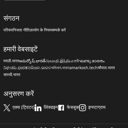
संगठन
परिचय
निजता नीति
उपयोग के नियम
सम्पर्क करें
हमारी वेबसाइटें
मराठी.भारत
అమర్కోష్.భారత్
அகராதி.இந்தியா
നിഘണ്ടു.ഭാരതം
ನಿಘಂಟು.ಭಾರತ
ଅଭିଧାନ.ଭାରତ
অভিধান.ভারত
amarkosh.tech
चौपाल.भारत
सारथी.भारत
अनुसरण करें
एक्स (ट्विटर)
लिंक्डइन
फेसबुक
इन्स्टाग्राम