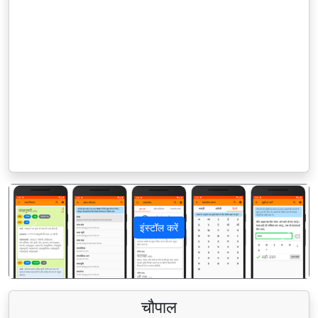
इंस्टॉल करें
पिछला
अगला
चौपाल