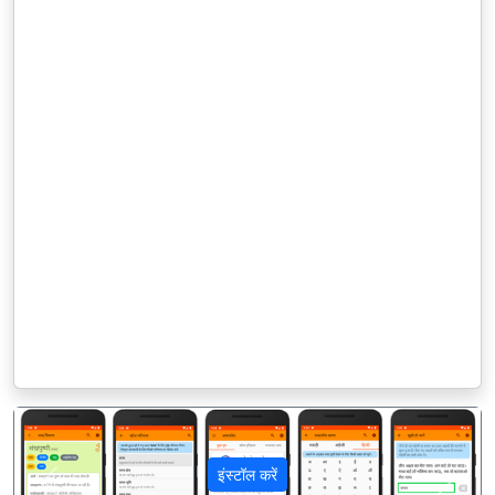
इंस्टॉल करें
पिछला
अगला