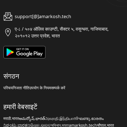
support[@]amarkosh.tech
ए-८ / ५०४ ऑलिव काउण्टी, सैक्टर ५, वसुन्धरा, गाजियाबाद,
२०१०१२ उत्तर प्रदेश, भारत
संगठन
परिचय
निजता नीति
उपयोग के नियम
सम्पर्क करें
हमारी वेबसाइटें
मराठी.भारत
అమర్కోష్.భారత్
அகராதி.இந்தியா
നിഘണ്ടു.ഭാരതം
ನಿಘಂಟು.ಭಾರತ
ଅଭିଧାନ.ଭାରତ
অভিধান.ভারত
amarkosh.tech
चौपाल.भारत