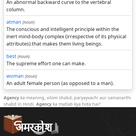
An abnormal backward curve to the vertebral
column.
atman
(noun)
The conscious and intelligent principle within the
inert mind-body complex (irrespective of its physical
attributes) that makes them living beings.
best
(noun)
The supreme effort one can make.
woman
(noun)
An adult female person (as opposed to a man).
Agency
ka meaning, vilom shabd, paryayvachi aur samanarthi
shabd in Hindi.
Agency
ka matlab kya hota hai?