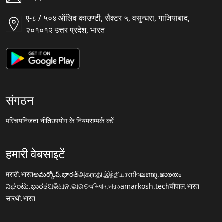
ए-८ / ५०४ ऑलिव काउण्टी, सैक्टर ५, वसुन्धरा, गाजियाबाद,
२०१०१२ उत्तर प्रदेश, भारत
संगठन
परिचय
निजता नीति
उपयोग के नियम
सम्पर्क करें
हमारी वेबसाइटें
मराठी.भारत
అమర్కోష్.భారత్
அகராதி.இந்தியா
നിഘണ്ടു.ഭാരതം
ನಿಘಂಟು.ಭಾರತ
ଅଭିଧାନ.ଭାରତ
অভিধান.ভারত
amarkosh.tech
चौपाल.भारत
सारथी.भारत