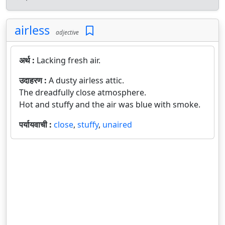
airless
adjective
अर्थ :
Lacking fresh air.
उदाहरण :
A dusty airless attic.
The dreadfully close atmosphere.
Hot and stuffy and the air was blue with smoke.
पर्यायवाची :
close
,
stuffy
,
unaired