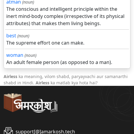
atman
(noun)
The conscious and intelligent principle within the
inert mind-body complex (irrespective of its physical
attributes) that makes them living beings.
best
(noun)
The supreme effort one can make.
woman
(noun)
An adult female person (as opposed to a man).
Airless
ka meaning, vilom shabd, paryayvachi aur samanarthi
shabd in Hindi.
Airless
ka matlab kya hota hai?
support[@]amarkosh.tech