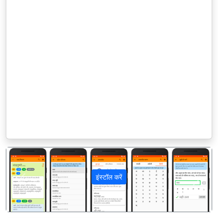
इंस्टॉल करें
पिछला
अगला