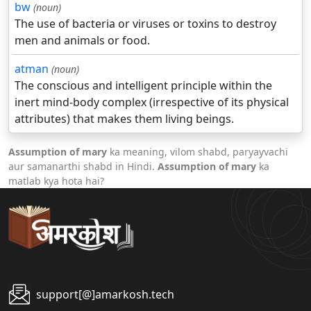
bw
(noun)
The use of bacteria or viruses or toxins to destroy
men and animals or food.
atman
(noun)
The conscious and intelligent principle within the
inert mind-body complex (irrespective of its physical
attributes) that makes them living beings.
Assumption of mary
ka meaning, vilom shabd, paryayvachi
aur samanarthi shabd in Hindi.
Assumption of mary
ka
matlab kya hota hai?
support[@]amarkosh.tech