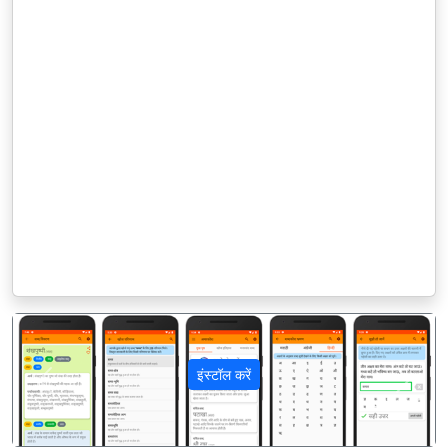
इंस्टॉल करें
पिछला
अगला