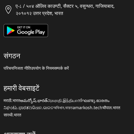
ए-८ / ५०४ ऑलिव काउण्टी, सैक्टर ५, वसुन्धरा, गाजियाबाद,
२०१०१२ उत्तर प्रदेश, भारत
संगठन
परिचय
निजता नीति
उपयोग के नियम
सम्पर्क करें
हमारी वेबसाइटें
मराठी.भारत
అమర్కోష్.భారత్
அகராதி.இந்தியா
നിഘണ്ടു.ഭാരതം
ನಿಘಂಟು.ಭಾರತ
ଅଭିଧାନ.ଭାରତ
অভিধান.ভারত
amarkosh.tech
चौपाल.भारत
सारथी.भारत