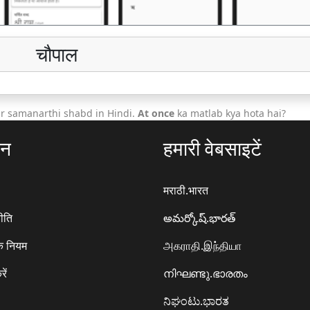
चौपाल
r samanarthi shabd in Hindi.
At once
ka matlab kya hota hai?
ठन
हमारी वेबसाइटें
मराठी.भारत
ीति
అమర్కోష్.భారత్
े नियम
அகராதி.இந்தியா
रें
നിഘണ്ടു.ഭാരതം
ನಿಘಂಟು.ಭಾರತ