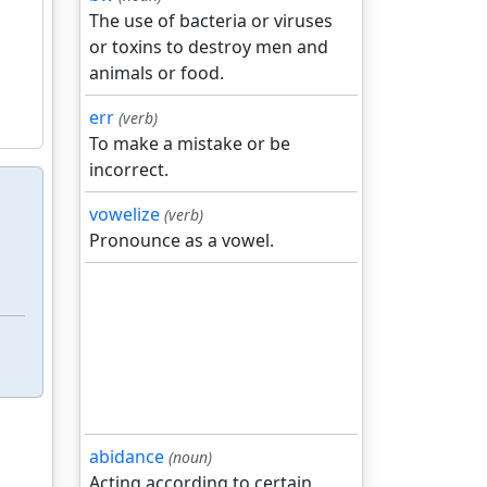
The use of bacteria or viruses
or toxins to destroy men and
animals or food.
err
(verb)
To make a mistake or be
incorrect.
vowelize
(verb)
Pronounce as a vowel.
abidance
(noun)
Acting according to certain