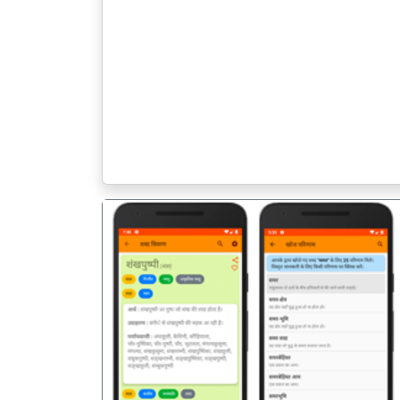
पिछला