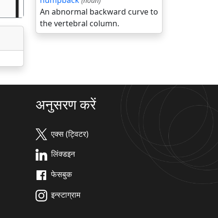
humpback
(noun)
An abnormal backward curve to
the vertebral column.
अनुसरण करें
एक्स (ट्विटर)
लिंक्डइन
फेसबुक
इन्स्टाग्राम