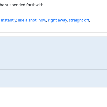
d be suspended forthwith.
,
instantly
,
like a shot
,
now
,
right away
,
straight off
,