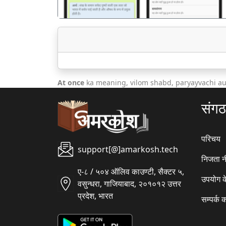
At once
ka meaning, vilom shabd, paryayvachi au
संग
परिचय
support[@]amarkosh.tech
निजता न
ए-८ / ५०४ ऑलिव काउण्टी, सैक्टर ५,
उपयोग क
वसुन्धरा, गाजियाबाद, २०१०१२ उत्तर
प्रदेश, भारत
सम्पर्क क