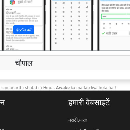
अ
इंस्टॉल करें
चौपाल
 samanarthi shabd in Hindi.
Awake
ka matlab kya hota hai?
ठन
हमारी वेबसाइटें
मराठी.भारत