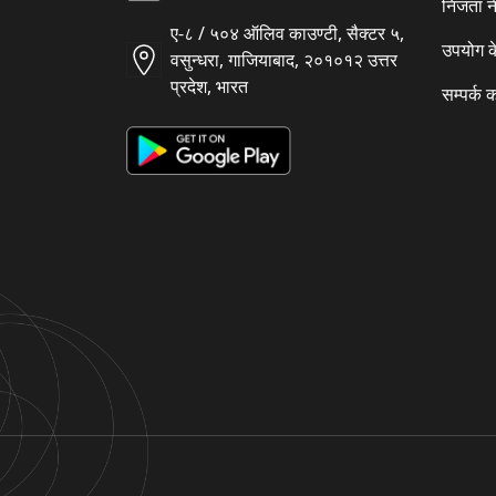
निजता न
ए-८ / ५०४ ऑलिव काउण्टी, सैक्टर ५,
उपयोग क
वसुन्धरा, गाजियाबाद, २०१०१२ उत्तर
प्रदेश, भारत
सम्पर्क क