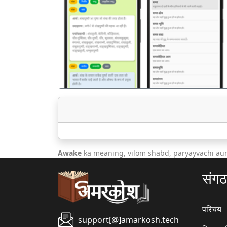
पिछला
Awake
ka meaning, vilom shabd, paryayvachi aur
संग
परिचय
support[@]amarkosh.tech