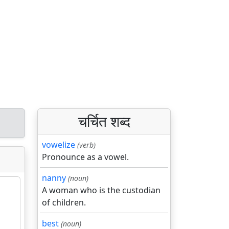
चर्चित शब्द
vowelize
(verb)
Pronounce as a vowel.
nanny
(noun)
A woman who is the custodian
of children.
best
(noun)