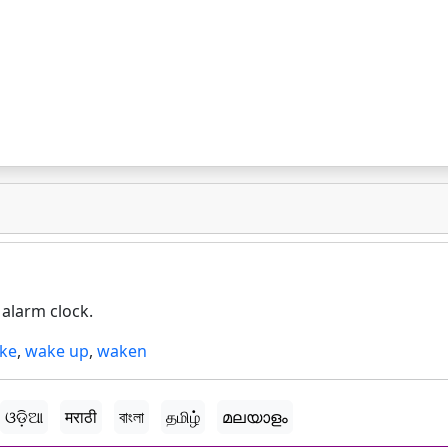
alarm clock.
ke
,
wake up
,
waken
ଓଡ଼ିଆ
मराठी
বাংলা
தமிழ்
മലയാളം