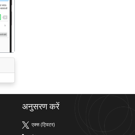
गला
अनुसरण करें
एक्स (ट्विटर)