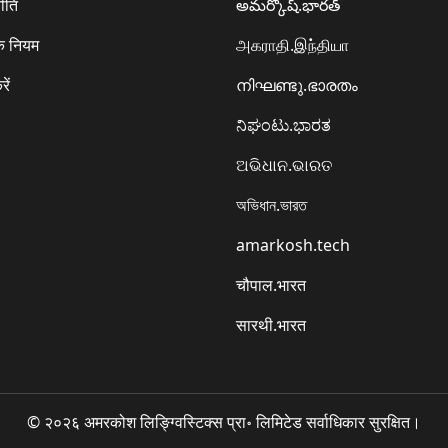
ीति
అమర్కోష్.భారత్
े नियम
அகராதி.இந்தியா
रें
നിഘണ്ടു.ഭാരതം
ನಿಘಂಟು.ಭಾರತ
ଅଭିଧାନ.ଭାରତ
অভিধান.ভারত
amarkosh.tech
चौपाल.भारत
सारथी.भारत
© २०२६ अमरकोश लिङ्ग्विस्टिक्स प्रा॰ लिमिटेड सर्वाधिकार सुरक्षित।