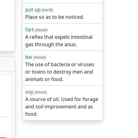
put up
(verb)
Place so as to be noticed.
fart
(noun)
A reflex that expels intestinal
gas through the anus.
bw
(noun)
The use of bacteria or viruses
or toxins to destroy men and
animals or food.
soy
(noun)
A source of oil. Used for forage
and soil improvement and as
food.