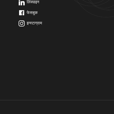
लिंक्डइन
फेसबुक
इन्स्टाग्राम