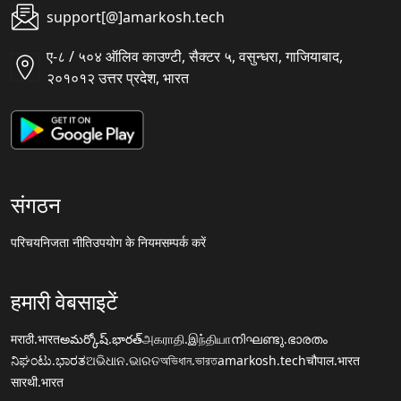
support[@]amarkosh.tech
ए-८ / ५०४ ऑलिव काउण्टी, सैक्टर ५, वसुन्धरा, गाजियाबाद,
२०१०१२ उत्तर प्रदेश, भारत
संगठन
परिचय
निजता नीति
उपयोग के नियम
सम्पर्क करें
हमारी वेबसाइटें
मराठी.भारत
అమర్కోష్.భారత్
அகராதி.இந்தியா
നിഘണ്ടു.ഭാരതം
ನಿಘಂಟು.ಭಾರತ
ଅଭିଧାନ.ଭାରତ
অভিধান.ভারত
amarkosh.tech
चौपाल.भारत
सारथी.भारत