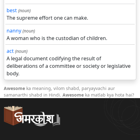
best
(noun)
The supreme effort one can make.
nanny
(noun)
A woman who is the custodian of children.
act
(noun)
A legal document codifying the result of
deliberations of a committee or society or legislative
body.
Awesome
ka meaning, vilom shabd, paryayvachi aur
samanarthi shabd in Hindi.
Awesome
ka matlab kya hota hai?