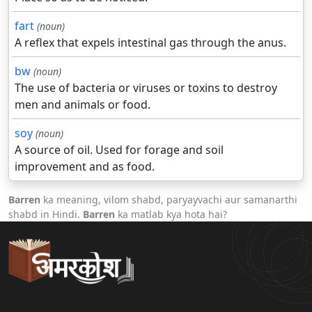
fart
(noun)
A reflex that expels intestinal gas through the anus.
bw
(noun)
The use of bacteria or viruses or toxins to destroy
men and animals or food.
soy
(noun)
A source of oil. Used for forage and soil
improvement and as food.
Barren
ka meaning, vilom shabd, paryayvachi aur samanarthi
shabd in Hindi.
Barren
ka matlab kya hota hai?