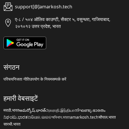
support[@]amarkosh.tech
ए-८ / ५०४ ऑलिव काउण्टी, सैक्टर ५, वसुन्धरा, गाजियाबाद,
२०१०१२ उत्तर प्रदेश, भारत
संगठन
परिचय
निजता नीति
उपयोग के नियम
सम्पर्क करें
हमारी वेबसाइटें
मराठी.भारत
అమర్కోష్.భారత్
அகராதி.இந்தியா
നിഘണ്ടു.ഭാരതം
ನಿಘಂಟು.ಭಾರತ
ଅଭିଧାନ.ଭାରତ
অভিধান.ভারত
amarkosh.tech
चौपाल.भारत
सारथी.भारत