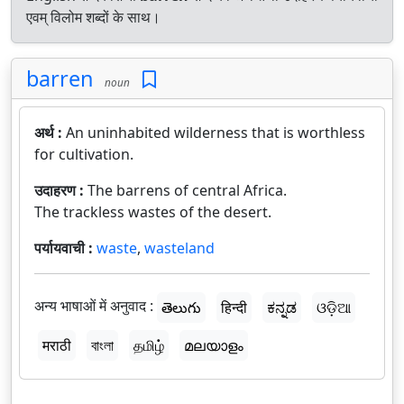
एवम् विलोम शब्दों के साथ।
barren
noun
अर्थ :
An uninhabited wilderness that is worthless
for cultivation.
उदाहरण :
The barrens of central Africa.
The trackless wastes of the desert.
पर्यायवाची :
waste
,
wasteland
अन्य भाषाओं में अनुवाद :
తెలుగు
हिन्दी
ಕನ್ನಡ
ଓଡ଼ିଆ
मराठी
বাংলা
தமிழ்
മലയാളം