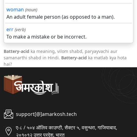
woman
(noun)
An adult female person (as opposed to a man).
err
(verb)
To make a mistake or be incorrect.
Battery-acid
ka meaning, vilom shabd, paryayvachi aur
samanarthi shabd in Hindi.
Battery-acid
ka matlab kya hota
hai?
support[@]amarkosh.tech
ए-८ / ५०४ ऑलिव काउण्टी, सैक्टर ५, वसुन्धरा, गाजियाबाद,
२०१०१२ उत्तर प्रदेश, भारत