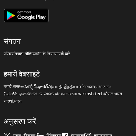
संगठन
परिचय
निजता नीति
उपयोग के नियम
सम्पर्क करें
हमारी वेबसाइटें
मराठी.भारत
అమర్కోష్.భారత్
அகராதி.இந்தியா
നിഘണ്ടു.ഭാരതം
ನಿಘಂಟು.ಭಾರತ
ଅଭିଧାନ.ଭାରତ
অভিধান.ভারত
amarkosh.tech
चौपाल.भारत
सारथी.भारत
अनुसरण करें
एक्स (ट्विटर)
लिंक्डइन
फेसबुक
इन्स्टाग्राम