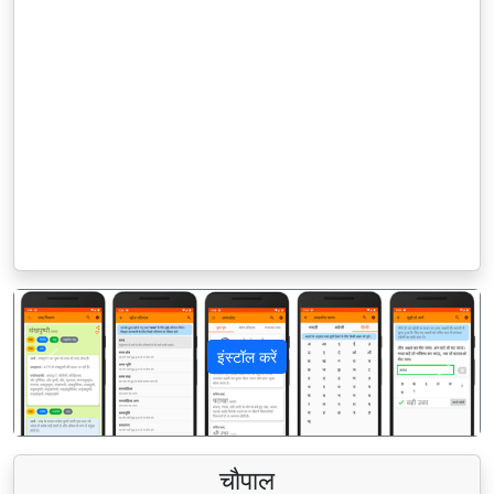
इंस्टॉल करें
पिछला
अगला
चौपाल