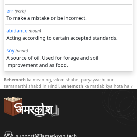
err
(verb)
To make a mistake or be incorrect.
abidance
(noun)
Acting according to certain accepted standards.
soy
(noun)
A source of oil. Used for forage and soil
improvement and as food.
Behemoth
ka meaning, vilom shabd, paryayvachi aur
samanarthi shabd in Hindi.
Behemoth
ka matlab kya hota hai?
support[@]amarkosh.tech