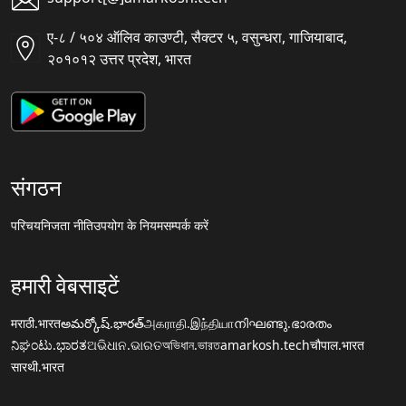
ए-८ / ५०४ ऑलिव काउण्टी, सैक्टर ५, वसुन्धरा, गाजियाबाद,
२०१०१२ उत्तर प्रदेश, भारत
संगठन
परिचय
निजता नीति
उपयोग के नियम
सम्पर्क करें
हमारी वेबसाइटें
मराठी.भारत
అమర్కోష్.భారత్
அகராதி.இந்தியா
നിഘണ്ടു.ഭാരതം
ನಿಘಂಟು.ಭಾರತ
ଅଭିଧାନ.ଭାରତ
অভিধান.ভারত
amarkosh.tech
चौपाल.भारत
सारथी.भारत