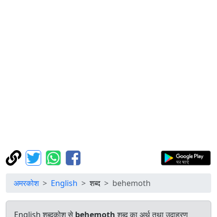
अमरकोश
English
शब्द
behemoth
English शब्दकोश से
behemoth
शब्द का अर्थ तथा उदाहरण