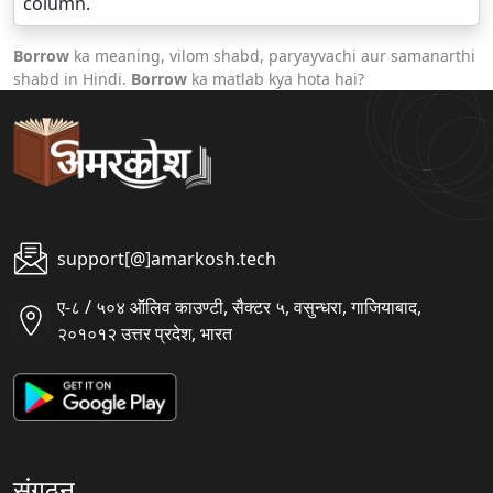
column.
Borrow
ka meaning, vilom shabd, paryayvachi aur samanarthi
shabd in Hindi.
Borrow
ka matlab kya hota hai?
support[@]amarkosh.tech
ए-८ / ५०४ ऑलिव काउण्टी, सैक्टर ५, वसुन्धरा, गाजियाबाद,
२०१०१२ उत्तर प्रदेश, भारत
संगठन