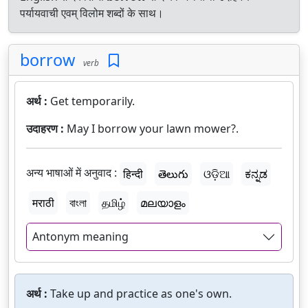
पर्यायवाची एवम् विलोम शब्दों के साथ।
borrow
verb
अर्थ :
Get temporarily.
उदाहरण :
May I borrow your lawn mower?.
अन्य भाषाओं में अनुवाद :
हिन्दी
తెలుగు
ଓଡ଼ିଆ
ಕನ್ನಡ
मराठी
বাংলা
தமிழ்
മലയാളം
Antonym meaning
अर्थ :
Take up and practice as one's own.