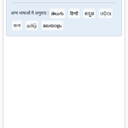
अन्य भाषाओं में अनुवाद :
తెలుగు
हिन्दी
ಕನ್ನಡ
ଓଡ଼ିଆ
বাংলা
தமிழ்
മലയാളം