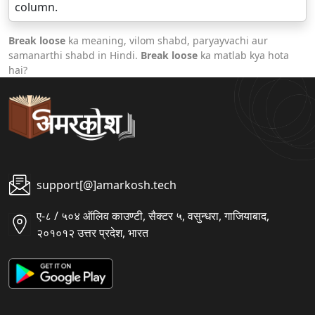
column.
Break loose
ka meaning, vilom shabd, paryayvachi aur
samanarthi shabd in Hindi.
Break loose
ka matlab kya hota
hai?
support[@]amarkosh.tech
ए-८ / ५०४ ऑलिव काउण्टी, सैक्टर ५, वसुन्धरा, गाजियाबाद,
२०१०१२ उत्तर प्रदेश, भारत