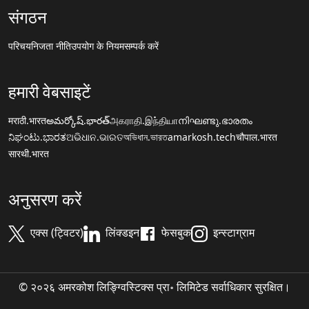
संगठन
परिचय
निजता नीति
उपयोग के नियम
सम्पर्क करें
हमारी वेबसाइटें
मराठी.भारत
అమర్కోష్.భారత్
அகராதி.இந்தியா
നിഘണ്ടു.ഭാരതം
ನಿಘಂಟು.ಭಾರತ
ଅଭିଧାନ.ଭାରତ
অভিধান.ভারত
amarkosh.tech
चौपाल.भारत
सारथी.भारत
अनुसरण करें
एक्स (ट्विटर)
लिंक्डइन
फेसबुक
इन्स्टाग्राम
© २०२६ अमरकोश लिङ्ग्विस्टिक्स प्रा॰ लिमिटेड सर्वाधिकार सुरक्षित।