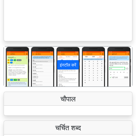
इंस्टॉल करें
पिछला
अगला
चौपाल
चर्चित शब्द