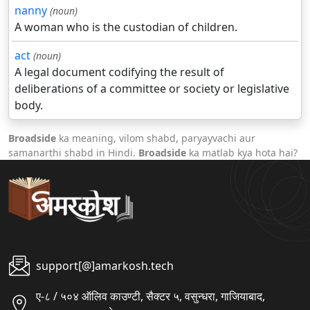
nanny
(noun)
A woman who is the custodian of children.
act
(noun)
A legal document codifying the result of
deliberations of a committee or society or legislative
body.
Broadside
ka meaning, vilom shabd, paryayvachi aur
samanarthi shabd in Hindi.
Broadside
ka matlab kya hota hai?
support[@]amarkosh.tech
ए-८ / ५०४ ऑलिव काउण्टी, सैक्टर ५, वसुन्धरा, गाजियाबाद,