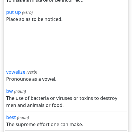
To make a mistake or be incorrect.
put up
(verb)
Place so as to be noticed.
vowelize
(verb)
Pronounce as a vowel.
bw
(noun)
The use of bacteria or viruses or toxins to destroy
men and animals or food.
best
(noun)
The supreme effort one can make.