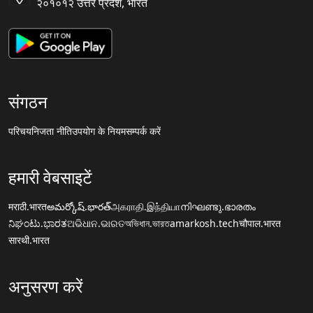
२०१०१२ उत्तर प्रदेश, भारत
संगठन
परिचय
निजता नीति
उपयोग के नियम
सम्पर्क करें
हमारी वेबसाइटें
मराठी.भारत
అమర్కోష్.భారత్
அகராதி.இந்தியா
നിഘണ്ടു.ഭാരതം
ನಿಘಂಟು.ಭಾರತ
ଅଭିଧାନ.ଭାରତ
অভিধান.ভারত
amarkosh.tech
चौपाल.भारत
सारथी.भारत
अनुसरण करें