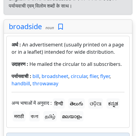
पर्यायवाची एवम् विलोम शब्दों के साथ।
broadside
noun
अर्थ :
An advertisement (usually printed on a page
or in a leaflet) intended for wide distribution.
उदाहरण :
He mailed the circular to all subscribers.
पर्यायवाची :
bill
,
broadsheet
,
circular
,
flier
,
flyer
,
handbill
,
throwaway
अन्य भाषाओं में अनुवाद :
हिन्दी
తెలుగు
ଓଡ଼ିଆ
ಕನ್ನಡ
मराठी
বাংলা
தமிழ்
മലയാളം