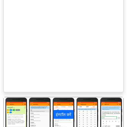
इंस्टॉल करें
पिछला
अगला