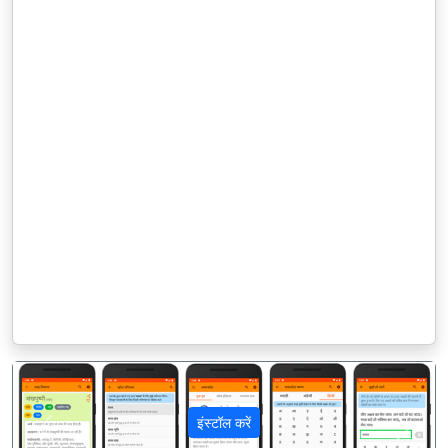
इंस्टॉल करें
पिछला
अगला