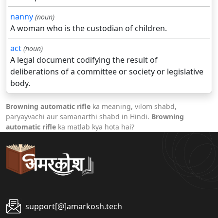
nanny
(noun)
A woman who is the custodian of children.
act
(noun)
A legal document codifying the result of
deliberations of a committee or society or legislative
body.
Browning automatic rifle
ka meaning, vilom shabd,
paryayvachi aur samanarthi shabd in Hindi.
Browning
automatic rifle
ka matlab kya hota hai?
support[@]amarkosh.tech