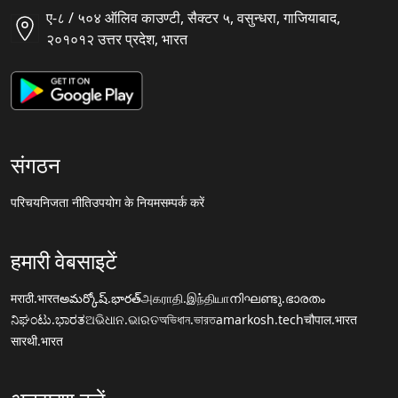
ए-८ / ५०४ ऑलिव काउण्टी, सैक्टर ५, वसुन्धरा, गाजियाबाद,
२०१०१२ उत्तर प्रदेश, भारत
संगठन
परिचय
निजता नीति
उपयोग के नियम
सम्पर्क करें
हमारी वेबसाइटें
मराठी.भारत
అమర్కోష్.భారత్
அகராதி.இந்தியா
നിഘണ്ടു.ഭാരതം
ನಿಘಂಟು.ಭಾರತ
ଅଭିଧାନ.ଭାରତ
অভিধান.ভারত
amarkosh.tech
चौपाल.भारत
सारथी.भारत