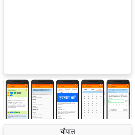
इंस्टॉल करें
पिछला
अगला
चौपाल