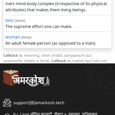
inert mind-body complex (irrespective of its physical
attributes) that makes them living beings.
best
(noun)
The supreme effort one can make.
woman
(noun)
An adult female person (as opposed to a man).
Callback
ka meaning, vilom shabd, paryayvachi aur
samanarthi shabd in Hindi.
Callback
ka matlab kya hota hai?
support[@]amarkosh.tech
ए-८ / ५०४ ऑलिव काउण्टी, सैक्टर ५, वसुन्धरा, गाजियाबाद,