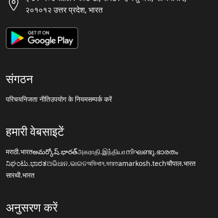
२०१०१२ उत्तर प्रदेश, भारत
संगठन
परिचय
निजता नीति
उपयोग के नियम
सम्पर्क करें
हमारी वेबसाइटें
मराठी.भारत
అమర్కోష్.భారత్
அகராதி.இந்தியா
നിഘണ്ടു.ഭാരതം
ನಿಘಂಟು.ಭಾರತ
ଅଭିଧାନ.ଭାରତ
অভিধান.ভারত
amarkosh.tech
चौपाल.भारत
सारथी.भारत
अनुसरण करें