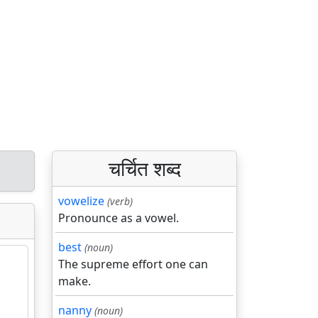
चर्चित शब्द
vowelize
(verb)
Pronounce as a vowel.
best
(noun)
The supreme effort one can
make.
nanny
(noun)