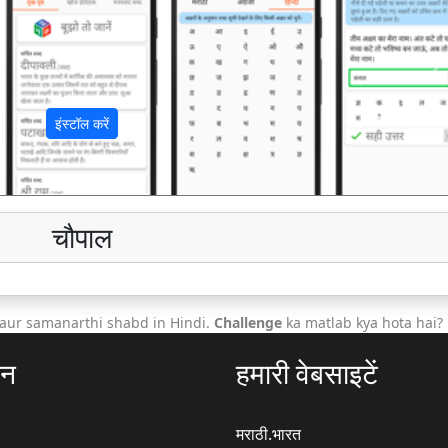
अ
इंस्टॉल करें
चौपाल
aur samanarthi shabd in Hindi.
Challenge
ka matlab kya hota hai?
ठन
हमारी वेबसाइटें
मराठी.भारत