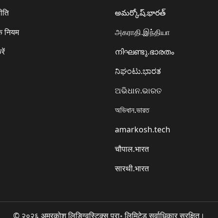
ीति
అమర్కోష్.భారత్
े नियम
அகராதி.இந்தியா
रें
നിഘണ്ടു.ഭാരതം
ನಿಘಂಟು.ಭಾರತ
ଅଭିଧାନ.ଭାରତ
অভিধান.ভারত
amarkosh.tech
चौपाल.भारत
सारथी.भारत
© २०२६ अमरकोश लिङ्ग्विस्टिक्स प्रा॰ लिमिटेड सर्वाधिकार सुरक्षित।