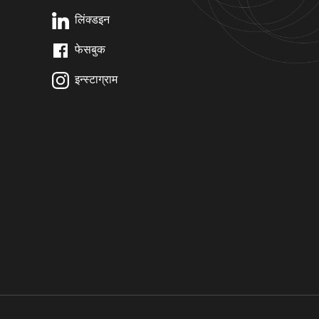
लिंक्डइन
फेसबुक
इन्स्टाग्राम