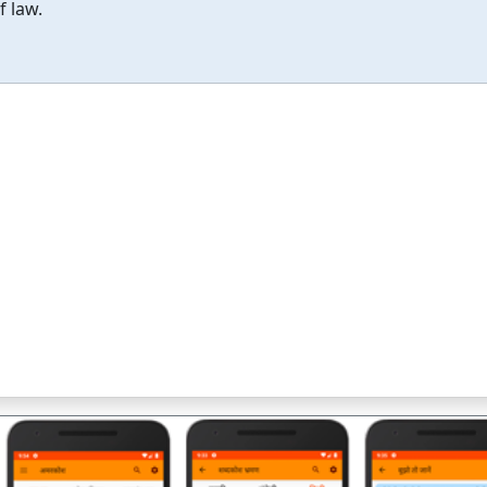
f law.