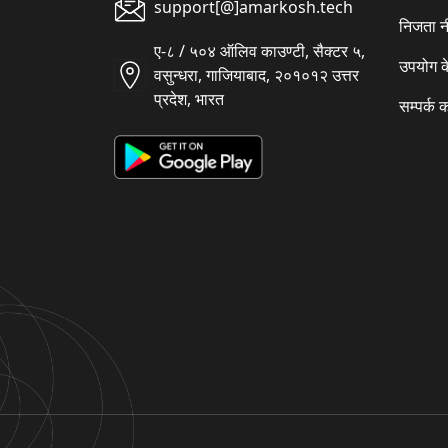
support[@]amarkosh.tech
निजता न
ए-८ / ५०४ ऑलिव काउण्टी, सैक्टर ५,
उपयोग क
वसुन्धरा, गाजियाबाद, २०१०१२ उत्तर
प्रदेश, भारत
सम्पर्क क