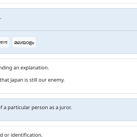
.
বাংলা
മലയാളം
ding an explanation.
hat Japan is still our enemy.
f a particular person as a juror.
 or identification.