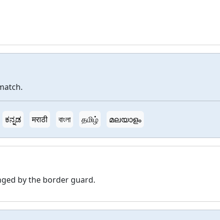
match.
ಕನ್ನಡ
मराठी
বাংলা
தமிழ்
മലയാളം
nged by the border guard.