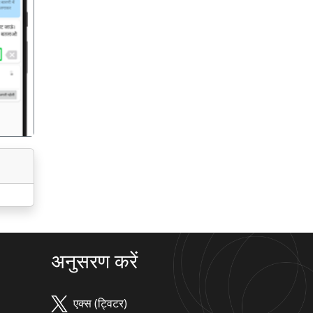
गला
अनुसरण करें
एक्स (ट्विटर)