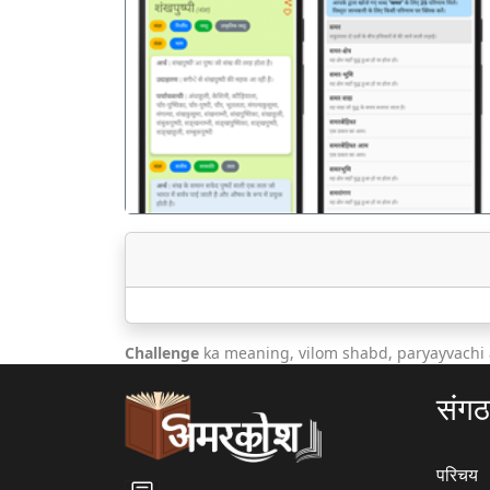
पिछला
Challenge
ka meaning, vilom shabd, paryayvachi 
संग
परिचय