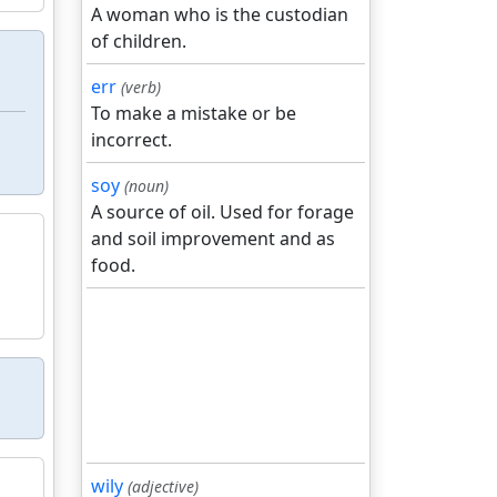
A woman who is the custodian
of children.
err
(verb)
To make a mistake or be
incorrect.
soy
(noun)
A source of oil. Used for forage
and soil improvement and as
food.
wily
(adjective)