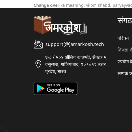
Change over
ka meaning, vilom shabd, paryayvac
संग
परिचय
support[@]amarkosh.tech
निजता न
ए-८ / ५०४ ऑलिव काउण्टी, सैक्टर ५,
उपयोग क
वसुन्धरा, गाजियाबाद, २०१०१२ उत्तर
प्रदेश, भारत
सम्पर्क क