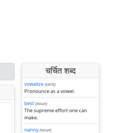
चर्चित शब्द
vowelize
(verb)
Pronounce as a vowel.
best
(noun)
The supreme effort one can
make.
nanny
(noun)