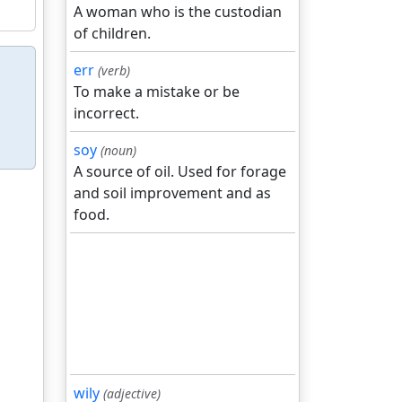
A woman who is the custodian
of children.
err
(verb)
To make a mistake or be
incorrect.
soy
(noun)
A source of oil. Used for forage
and soil improvement and as
food.
wily
(adjective)