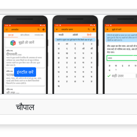
अ
इंस्टॉल करें
चौपाल