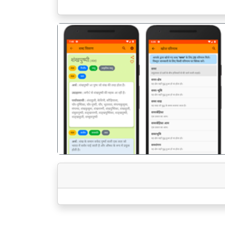
पिछला