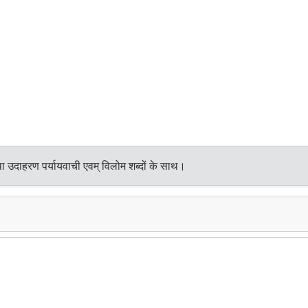
ा उदाहरण पर्यायवाची एवम् विलोम शब्दों के साथ।