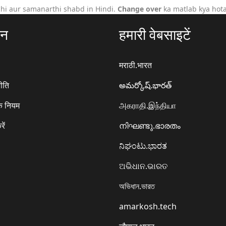
hi aur samanarthi shabd in Hindi.
Change over
ka matlab kya hota
ठन
हमारी वेबसाइटें
मराठी.भारत
ीति
అమర్కోష్.భారత్
े नियम
அகராதி.இந்தியா
रें
നിഘണ്ടു.ഭാരതം
ನಿಘಂಟು.ಭಾರತ
ଅଭିଧାନ.ଭାରତ
অভিধান.ভারত
amarkosh.tech