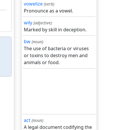
vowelize
(verb)
Pronounce as a vowel.
wily
(adjective)
Marked by skill in deception.
bw
(noun)
The use of bacteria or viruses
or toxins to destroy men and
animals or food.
act
(noun)
A legal document codifying the