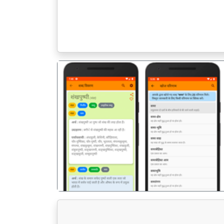
पिछला