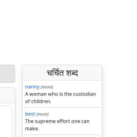
चर्चित शब्द
nanny
(noun)
A woman who is the custodian
of children.
best
(noun)
The supreme effort one can
make.