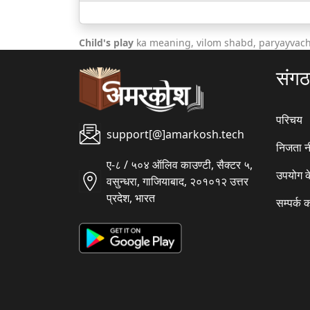
Child's play
ka meaning, vilom shabd, paryayvach
संग
परिचय
support[@]amarkosh.tech
निजता न
ए-८ / ५०४ ऑलिव काउण्टी, सैक्टर ५,
उपयोग क
वसुन्धरा, गाजियाबाद, २०१०१२ उत्तर
प्रदेश, भारत
सम्पर्क क