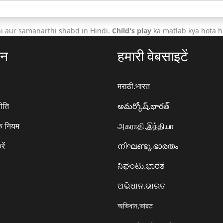
i aur samanarthi shabd in Hindi.
Child's play
ka matlab kya hota h
ठन
हमारी वेबसाइटें
मराठी.भारत
ीति
అమర్కోష్.భారత్
े नियम
அகராதி.இந்தியா
रें
നിഘണ്ടു.ഭാരതം
ನಿಘಂಟು.ಭಾರತ
ଅଭିଧାନ.ଭାରତ
অভিধান.ভারত