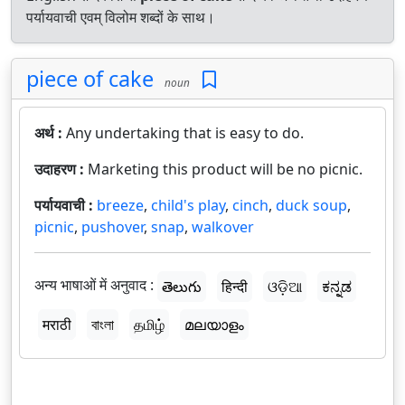
पर्यायवाची एवम् विलोम शब्दों के साथ।
piece of cake
noun
अर्थ :
Any undertaking that is easy to do.
उदाहरण :
Marketing this product will be no picnic.
पर्यायवाची :
breeze
,
child's play
,
cinch
,
duck soup
,
picnic
,
pushover
,
snap
,
walkover
अन्य भाषाओं में अनुवाद :
తెలుగు
हिन्दी
ଓଡ଼ିଆ
ಕನ್ನಡ
मराठी
বাংলা
தமிழ்
മലയാളം