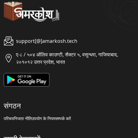
support[@]amarkosh.tech
ए-८ / ५०४ ऑलिव काउण्टी, सैक्टर ५, वसुन्धरा, गाजियाबाद,
२०१०१२ उत्तर प्रदेश, भारत
संगठन
परिचय
निजता नीति
उपयोग के नियम
सम्पर्क करें