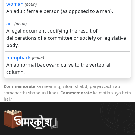
woman
(noun)
An adult female person (as opposed to a man).
act
(noun)
A legal document codifying the result of
deliberations of a committee or society or legislative
body.
humpback
(noun)
An abnormal backward curve to the vertebral
column.
Commemorate
ka meaning, vilom shabd, paryayvachi aur
samanarthi shabd in Hindi.
Commemorate
ka matlab kya hota
hai?