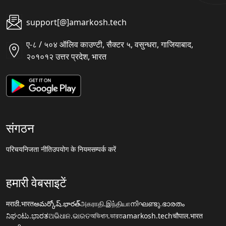
support[@]amarkosh.tech
ए-८ / ५०४ ऑलिव काउण्टी, सैक्टर ५, वसुन्धरा, गाजियाबाद,
२०१०१२ उत्तर प्रदेश, भारत
संगठन
परिचय
निजता नीति
उपयोग के नियम
सम्पर्क करें
हमारी वेबसाइटें
मराठी.भारत
అమర్కోష్.భారత్
அகராதி.இந்தியா
നിഘണ്ടു.ഭാരതം
ನಿಘಂಟು.ಭಾರತ
ଅଭିଧାନ.ଭାରତ
অভিধান.ভারত
amarkosh.tech
चौपाल.भारत