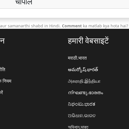
चौपाल
 aur samanarthi shabd in Hindi.
Comment
ka matlab kya hota hai?
ठन
हमारी वेबसाइटें
मराठी.भारत
ीति
అమర్కోష్.భారత్
े नियम
அகராதி.இந்தியா
रें
നിഘണ്ടു.ഭാരതം
ನಿಘಂಟು.ಭಾರತ
ଅଭିଧାନ.ଭାରତ
অভিধান.ভারত