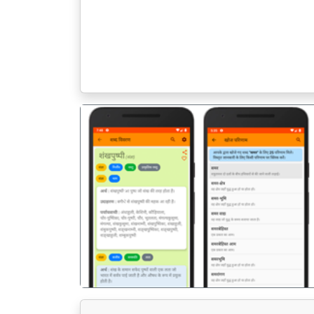
पिछला