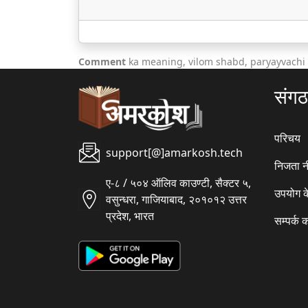
Comment
ka meaning, vilom shabd, paryayvachi
संग
परिचय
support[@]amarkosh.tech
निजता न
ए-८ / ५०४ ऑलिव काउण्टी, सैक्टर ५,
उपयोग क
वसुन्धरा, गाजियाबाद, २०१०१२ उत्तर
प्रदेश, भारत
सम्पर्क क