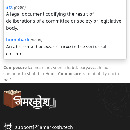
act
(noun)
A legal document codifying the result of
deliberations of a committee or society or legislative
body.
humpback
(noun)
An abnormal backward curve to the vertebral
column.
Composure
ka meaning, vilom shabd, paryayvachi aur
samanarthi shabd in Hindi.
Composure
ka matlab kya hota
hai?
support[@]amarkosh.tech