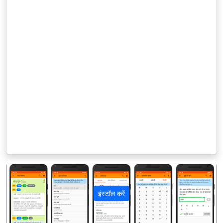
इंस्टॉल करें
पिछला
अगला