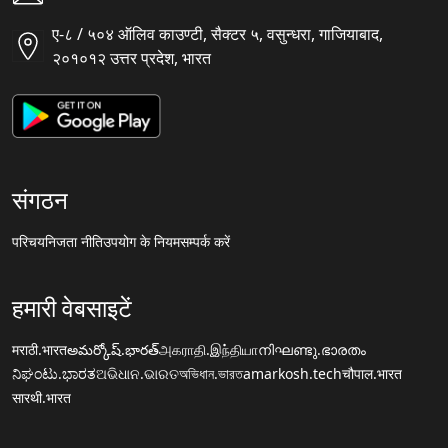
ए-८ / ५०४ ऑलिव काउण्टी, सैक्टर ५, वसुन्धरा, गाजियाबाद,
२०१०१२ उत्तर प्रदेश, भारत
संगठन
परिचय
निजता नीति
उपयोग के नियम
सम्पर्क करें
हमारी वेबसाइटें
मराठी.भारत
అమర్కోష్.భారత్
அகராதி.இந்தியா
നിഘണ്ടു.ഭാരതം
ನಿಘಂಟು.ಭಾರತ
ଅଭିଧାନ.ଭାରତ
অভিধান.ভারত
amarkosh.tech
चौपाल.भारत
सारथी.भारत