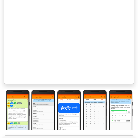
इंस्टॉल करें
पिछला
अगला