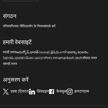
संगठन
परिचय
निजता नीति
उपयोग के नियम
सम्पर्क करें
हमारी वेबसाइटें
मराठी.भारत
అమర్కోష్.భారత్
அகராதி.இந்தியா
നിഘണ്ടു.ഭാരതം
ನಿಘಂಟು.ಭಾರತ
ଅଭିଧାନ.ଭାରତ
অভিধান.ভারত
amarkosh.tech
चौपाल.भारत
सारथी.भारत
अनुसरण करें
एक्स (ट्विटर)
लिंक्डइन
फेसबुक
इन्स्टाग्राम