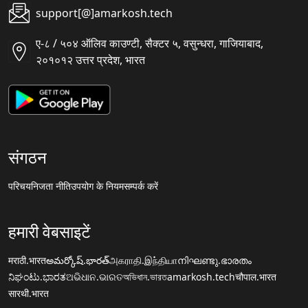
support[@]amarkosh.tech
ए-८ / ५०४ ऑलिव काउण्टी, सैक्टर ५, वसुन्धरा, गाजियाबाद,
२०१०१२ उत्तर प्रदेश, भारत
संगठन
परिचय
निजता नीति
उपयोग के नियम
सम्पर्क करें
हमारी वेबसाइटें
मराठी.भारत
అమర్కోష్.భారత్
அகராதி.இந்தியா
നിഘണ്ടു.ഭാരതം
ನಿಘಂಟು.ಭಾರತ
ଅଭିଧାନ.ଭାରତ
অভিধান.ভারত
amarkosh.tech
चौपाल.भारत
सारथी.भारत