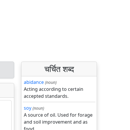
चर्चित शब्द
abidance
(noun)
Acting according to certain
accepted standards.
soy
(noun)
A source of oil. Used for forage
and soil improvement and as
food.