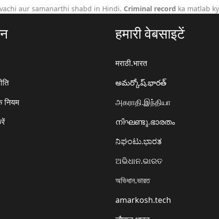
vachi aur samanarthi shabd in Hindi.
Criminal record
ka matlab ky
ठन
हमारी वेबसाइटें
मराठी.भारत
ीति
అమర్కోష్.భారత్
े नियम
அகராதி.இந்தியா
रें
നിഘണ്ടു.ഭാരതം
ನಿಘಂಟು.ಭಾರತ
ଅଭିଧାନ.ଭାରତ
অভিধান.ভারত
amarkosh.tech