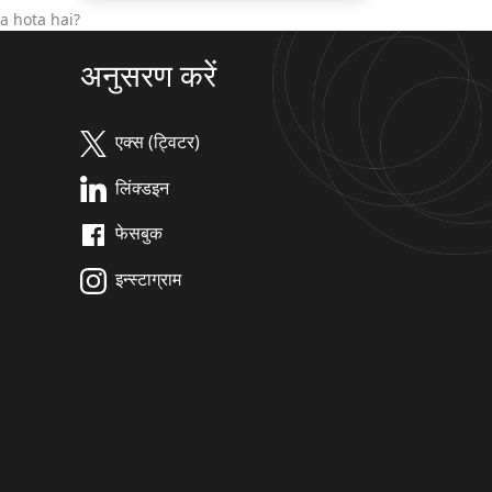
a hota hai?
अनुसरण करें
एक्स (ट्विटर)
लिंक्डइन
फेसबुक
इन्स्टाग्राम