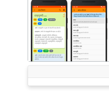
पिछला