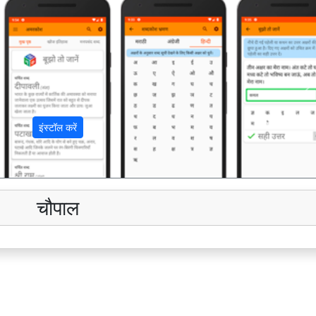
अ
इंस्टॉल करें
चौपाल