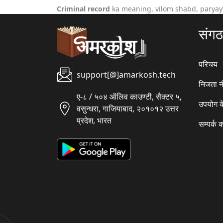
Criminal record
ka meaning, vilom shabd, paryay
संग
परिचय
support[@]amarkosh.tech
निजता न
ए-८ / ५०४ ऑलिव काउण्टी, सैक्टर ५,
उपयोग क
वसुन्धरा, गाजियाबाद, २०१०१२ उत्तर
प्रदेश, भारत
सम्पर्क क