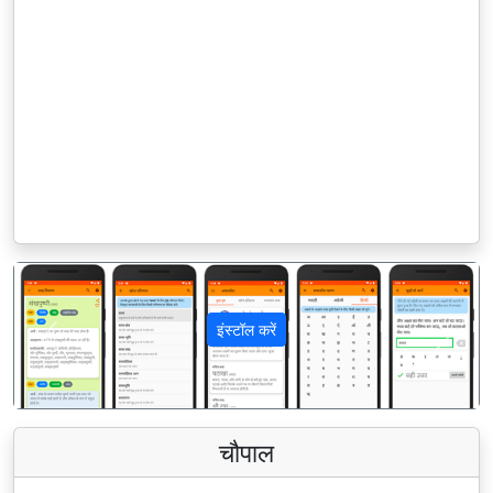
इंस्टॉल करें
पिछला
अगला
चौपाल