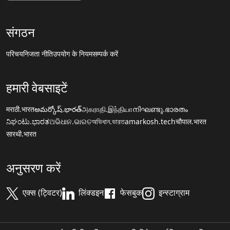
संगठन
परिचय
निजता नीति
उपयोग के नियम
सम्पर्क करें
हमारी वेबसाइटें
मराठी.भारत
అమర్కోష్.భారత్
அகராதி.இந்தியா
നിഘണ്ടു.ഭാരതം
ನಿಘಂಟು.ಭಾರತ
ଅଭିଧାନ.ଭାରତ
অভিধান.ভারত
amarkosh.tech
चौपाल.भारत
सारथी.भारत
अनुसरण करें
एक्स (ट्विटर)
लिंक्डइन
फेसबुक
इन्स्टाग्राम