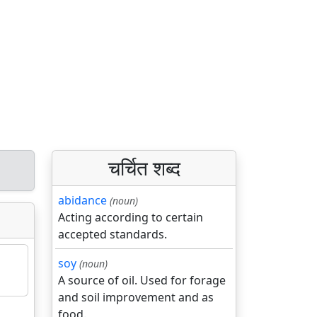
चर्चित शब्द
abidance
(noun)
Acting according to certain
accepted standards.
soy
(noun)
A source of oil. Used for forage
and soil improvement and as
food.