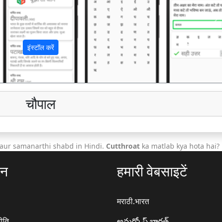
अ
इंस्टॉल करें
चौपाल
aur samanarthi shabd in Hindi.
Cutthroat
ka matlab kya hota hai?
ठन
हमारी वेबसाइटें
मराठी.भारत
ीति
అమర్కోష్.భారత్