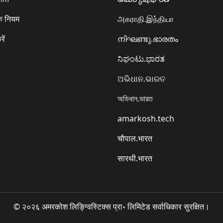
े नियम
அகராதி.இந்தியா
रें
നിഘണ്ടു.ഭാരതം
ನಿಘಂಟು.ಭಾರತ
ଅଭିଧାନ.ଭାରତ
অভিধান.ভারত
amarkosh.tech
चौपाल.भारत
सारथी.भारत
© २०२६ अमरकोश लिङ्ग्विस्टिक्स प्रा॰ लिमिटेड सर्वाधिकार सुरक्षित।