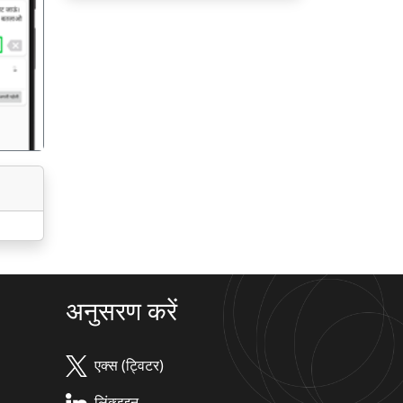
गला
अनुसरण करें
एक्स (ट्विटर)
लिंक्डइन