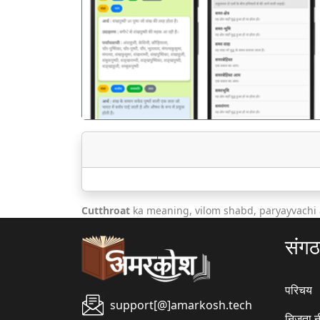
पिछला
Cutthroat
ka meaning, vilom shabd, paryayvachi 
संग
परिचय
support[@]amarkosh.tech
निजता न