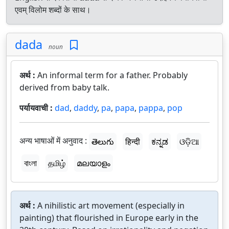
एवम् विलोम शब्दों के साथ।
dada
noun
अर्थ :
An informal term for a father. Probably
derived from baby talk.
पर्यायवाची :
dad
,
daddy
,
pa
,
papa
,
pappa
,
pop
अन्य भाषाओं में अनुवाद :
తెలుగు
हिन्दी
ಕನ್ನಡ
ଓଡ଼ିଆ
বাংলা
தமிழ்
മലയാളം
अर्थ :
A nihilistic art movement (especially in
painting) that flourished in Europe early in the