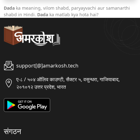
Dada
ka meaning, vilom shabd, paryayvachi aur samanarthi
shabd in Hindi.
Dada
ka matlab kya hota hai?
support[@]amarkosh.tech
ए-८ / ५०४ ऑलिव काउण्टी, सैक्टर ५, वसुन्धरा, गाजियाबाद,
२०१०१२ उत्तर प्रदेश, भारत
संगठन