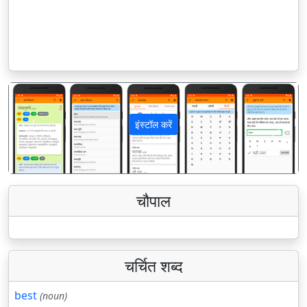
इंस्टॉल करें
पिछला
अगला
चौपाल
चर्चित शब्द
best
(noun)