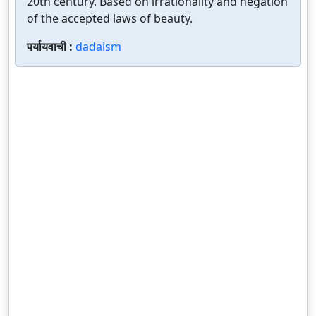
20th century. Based on irrationality and negation
of the accepted laws of beauty.
पर्यायवाची :
dadaism