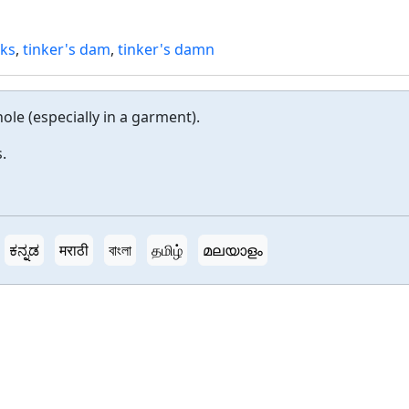
ks
,
tinker's dam
,
tinker's damn
ole (especially in a garment).
.
ಕನ್ನಡ
मराठी
বাংলা
தமிழ்
മലയാളം