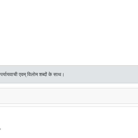
र्यायवाची एवम् विलोम शब्दों के साथ।
.