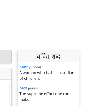
चर्चित शब्द
nanny
(noun)
A woman who is the custodian
of children.
best
(noun)
The supreme effort one can
make.