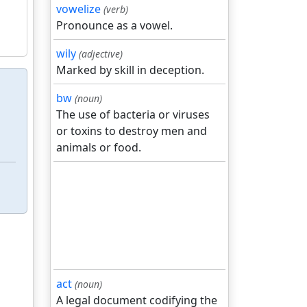
vowelize
(verb)
Pronounce as a vowel.
wily
(adjective)
Marked by skill in deception.
bw
(noun)
The use of bacteria or viruses
or toxins to destroy men and
animals or food.
act
(noun)
A legal document codifying the