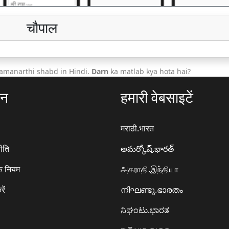
चौपाल
amanarthi shabd in Hindi.
Darn
ka matlab kya hota hai?
ठन
हमारी वेबसाइटें
मराठी.भारत
ीति
అమర్కోష్.భారత్
े नियम
அகராதி.இந்தியா
रें
നിഘണ്ടു.ഭാരതം
ನಿಘಂಟು.ಭಾರತ