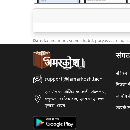
Darn
ka meaning, vilom shabd, paryayvachi aur s
संग
परिचय
support[@]amarkosh.tech
निजता न
ए-८ / ५०४ ऑलिव काउण्टी, सैक्टर ५,
उपयोग क
वसुन्धरा, गाजियाबाद, २०१०१२ उत्तर
प्रदेश, भारत
सम्पर्क क