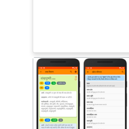
पिछला