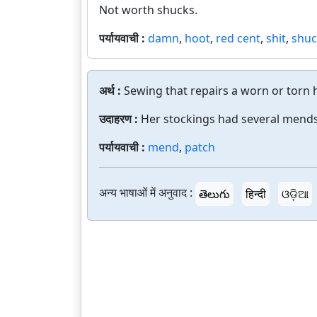
Not worth shucks.
पर्यायवाची :
damn
,
hoot
,
red cent
,
shit
,
shuc
अर्थ :
Sewing that repairs a worn or torn h
उदाहरण :
Her stockings had several mends
पर्यायवाची :
mend
,
patch
अन्य भाषाओं में अनुवाद :
తెలుగు
हिन्दी
ଓଡ଼ିଆ