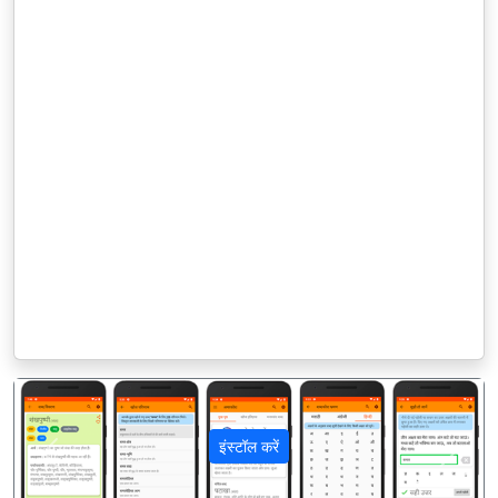
इंस्टॉल करें
पिछला
अगला