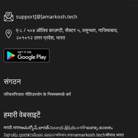
support[@]amarkosh.tech
ए-८ / ५०४ ऑलिव काउण्टी, सैक्टर ५, वसुन्धरा, गाजियाबाद,
२०१०१२ उत्तर प्रदेश, भारत
संगठन
परिचय
निजता नीति
उपयोग के नियम
सम्पर्क करें
हमारी वेबसाइटें
मराठी.भारत
అమర్కోష్.భారత్
அகராதி.இந்தியா
നിഘണ്ടു.ഭാരതം
ನಿಘಂಟು.ಭಾರತ
ଅଭିଧାନ.ଭାରତ
অভিধান.ভারত
amarkosh.tech
चौपाल.भारत