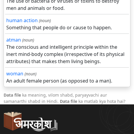
The use of bacteria or viruses or toxins to destroy
men and animals or food.
human action
(noun)
Something that people do or cause to happen.
atman
(noun)
The conscious and intelligent principle within the
inert mind-body complex (irrespective of its physical
attributes) that makes them living beings.
woman
(noun)
An adult female person (as opposed to a man).
Data file
ka meaning, vilom shabd, paryayvachi aur
samanarthi shabd in Hindi.
Data file
ka matlab kya hota hai?