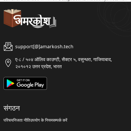
support[@]amarkosh.tech
ए-८ / ५०४ ऑलिव काउण्टी, सैक्टर ५, वसुन्धरा, गाजियाबाद,
२०१०१२ उत्तर प्रदेश, भारत
संगठन
परिचय
निजता नीति
उपयोग के नियम
सम्पर्क करें