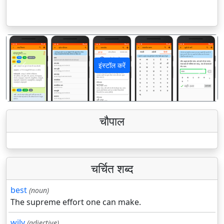
इंस्टॉल करें
पिछला
अगला
चौपाल
चर्चित शब्द
best
(noun)
The supreme effort one can make.
wily
(adjective)