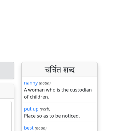
चर्चित शब्द
nanny
(noun)
A woman who is the custodian
of children.
put up
(verb)
Place so as to be noticed.
best
(noun)