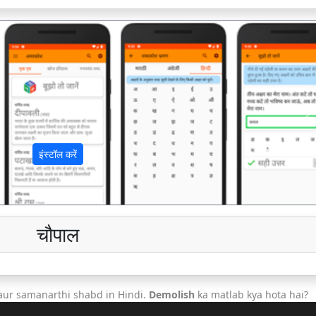
अ
इंस्टॉल करें
चौपाल
aur samanarthi shabd in Hindi.
Demolish
ka matlab kya hota hai?