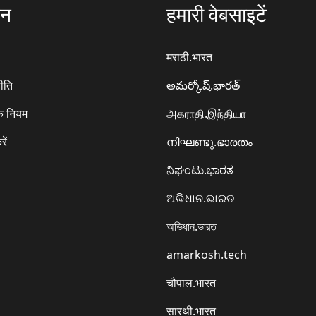
ठन
हमारी वेबसाइटें
मराठी.भारत
ीति
అమర్కోష్.భారత్
े नियम
அகராதி.இந்தியா
रें
നിഘണ്ടു.ഭാരതം
ನಿಘಂಟು.ಭಾರತ
ଅଭିଧାନ.ଭାରତ
অভিধান.ভারত
amarkosh.tech
चौपाल.भारत
सारथी.भारत