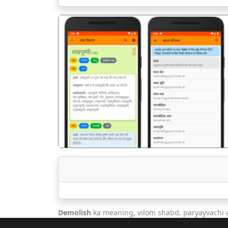
पिछला
Demolish
ka meaning, vilom shabd, paryayvachi 