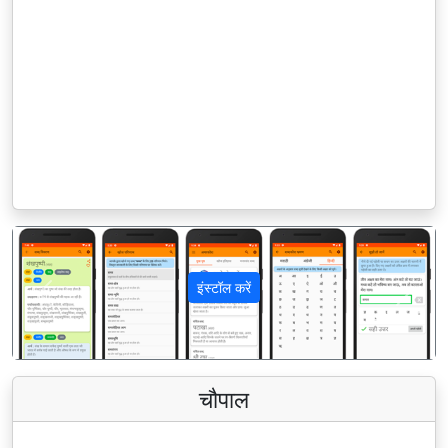
इंस्टॉल करें
पिछला
अगला
चौपाल