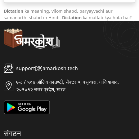
Dictation
ka meaning, vilom shabd, paryayvachi aur
samanarthi shabd in Hindi.
Dictation
ka matlab kya hota hai?
support[@]amarkosh.tech
ए-८ / ५०४ ऑलिव काउण्टी, सैक्टर ५, वसुन्धरा, गाजियाबाद,
२०१०१२ उत्तर प्रदेश, भारत
संगठन