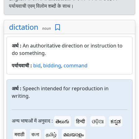
पर्यायवाची एवम् विलोम शब्दों के साथ।
dictation
noun
अर्थ :
An authoritative direction or instruction to
do something.
पर्यायवाची :
bid
,
bidding
,
command
अर्थ :
Speech intended for reproduction in
writing.
अन्य भाषाओं में अनुवाद :
తెలుగు
हिन्दी
ଓଡ଼ିଆ
ಕನ್ನಡ
मराठी
বাংলা
தமிழ்
മലയാളം