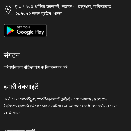
ए-८ / ५०४ ऑलिव काउण्टी, सैक्टर ५, वसुन्धरा, गाजियाबाद,
२०१०१२ उत्तर प्रदेश, भारत
संगठन
परिचय
निजता नीति
उपयोग के नियम
सम्पर्क करें
हमारी वेबसाइटें
मराठी.भारत
అమర్కోష్.భారత్
அகராதி.இந்தியா
നിഘണ്ടു.ഭാരതം
ನಿಘಂಟು.ಭಾರತ
ଅଭିଧାନ.ଭାରତ
অভিধান.ভারত
amarkosh.tech
चौपाल.भारत
सारथी.भारत