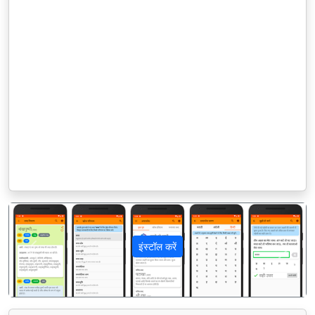
इंस्टॉल करें
पिछला
अगला