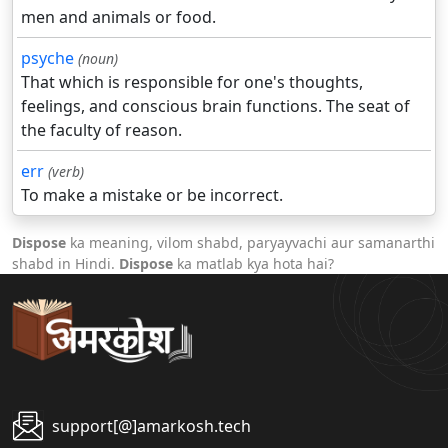
men and animals or food.
psyche
(noun)
That which is responsible for one's thoughts,
feelings, and conscious brain functions. The seat of
the faculty of reason.
err
(verb)
To make a mistake or be incorrect.
Dispose
ka meaning, vilom shabd, paryayvachi aur samanarthi
shabd in Hindi.
Dispose
ka matlab kya hota hai?
support[@]amarkosh.tech