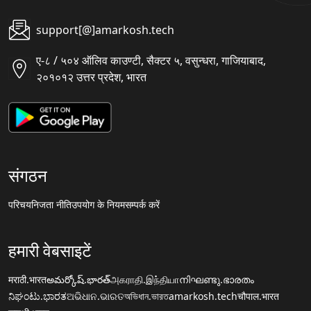
support[@]amarkosh.tech
ए-८ / ५०४ ऑलिव काउण्टी, सैक्टर ५, वसुन्धरा, गाजियाबाद,
२०१०१२ उत्तर प्रदेश, भारत
संगठन
परिचय
निजता नीति
उपयोग के नियम
सम्पर्क करें
हमारी वेबसाइटें
मराठी.भारत
అమర్కోష్.భారత్
அகராதி.இந்தியா
നിഘണ്ടു.ഭാരതം
ನಿಘಂಟು.ಭಾರತ
ଅଭିଧାନ.ଭାରତ
অভিধান.ভারত
amarkosh.tech
चौपाल.भारत