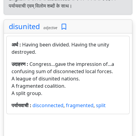
पर्यायवाची एवम् विलोम शब्दों के साथ।
disunited
adjective
अर्थ :
Having been divided. Having the unity
destroyed.
उदाहरण :
Congress...gave the impression of...a
confusing sum of disconnected local forces.
A league of disunited nations.
A fragmented coalition.
A split group.
पर्यायवाची :
disconnected
,
fragmented
,
split