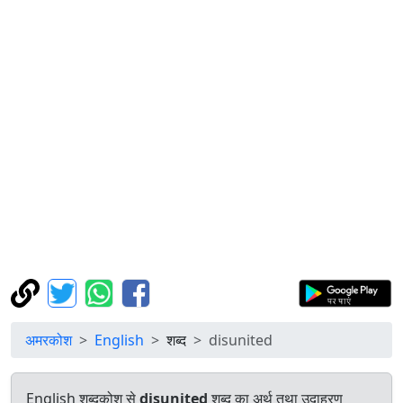
अमरकोश
English
शब्द
disunited
English शब्दकोश से
disunited
शब्द का अर्थ तथा उदाहरण