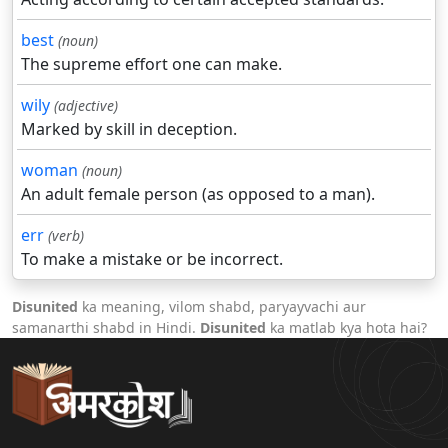
best
(noun)
The supreme effort one can make.
wily
(adjective)
Marked by skill in deception.
woman
(noun)
An adult female person (as opposed to a man).
err
(verb)
To make a mistake or be incorrect.
Disunited
ka meaning, vilom shabd, paryayvachi aur
samanarthi shabd in Hindi.
Disunited
ka matlab kya hota hai?