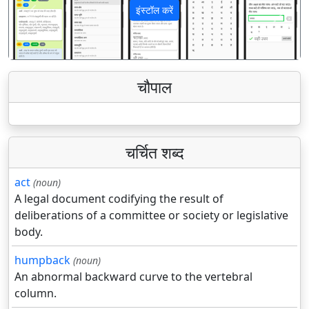
इंस्टॉल करें
पिछला
अगला
चौपाल
चर्चित शब्द
act
(noun)
A legal document codifying the result of
deliberations of a committee or society or legislative
body.
humpback
(noun)
An abnormal backward curve to the vertebral
column.