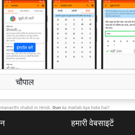
अ
इंस्टॉल करें
चौपाल
amanarthi shabd in Hindi.
Dun
ka matlab kya hota hai?
ठन
हमारी वेबसाइटें