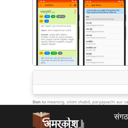
पिछला
Dun
ka meaning, vilom shabd, paryayvachi aur s
संग