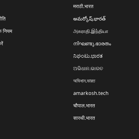
मराठी.भारत
ीति
అమర్కోష్.భారత్
े नियम
அகராதி.இந்தியா
रें
നിഘണ്ടു.ഭാരതം
ನಿಘಂಟು.ಭಾರತ
ଅଭିଧାନ.ଭାରତ
অভিধান.ভারত
amarkosh.tech
चौपाल.भारत
सारथी.भारत