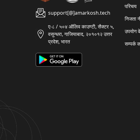
परिचय
support[@]amarkosh.tech
निजता न
ए-८ / ५०४ ऑलिव काउण्टी, सैक्टर ५,
उपयोग क
वसुन्धरा, गाजियाबाद, २०१०१२ उत्तर
प्रदेश, भारत
सम्पर्क क