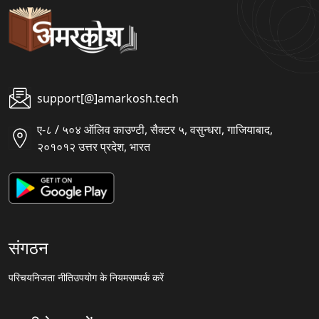
support[@]amarkosh.tech
ए-८ / ५०४ ऑलिव काउण्टी, सैक्टर ५, वसुन्धरा, गाजियाबाद,
२०१०१२ उत्तर प्रदेश, भारत
संगठन
परिचय
निजता नीति
उपयोग के नियम
सम्पर्क करें