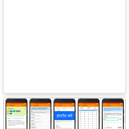
इंस्टॉल करें
पिछला
अगला