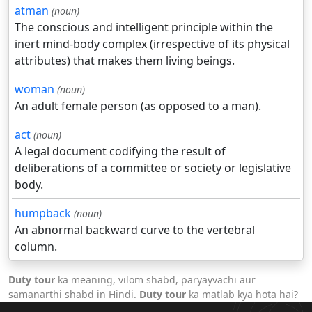
atman
(noun)
The conscious and intelligent principle within the
inert mind-body complex (irrespective of its physical
attributes) that makes them living beings.
woman
(noun)
An adult female person (as opposed to a man).
act
(noun)
A legal document codifying the result of
deliberations of a committee or society or legislative
body.
humpback
(noun)
An abnormal backward curve to the vertebral
column.
Duty tour
ka meaning, vilom shabd, paryayvachi aur
samanarthi shabd in Hindi.
Duty tour
ka matlab kya hota hai?