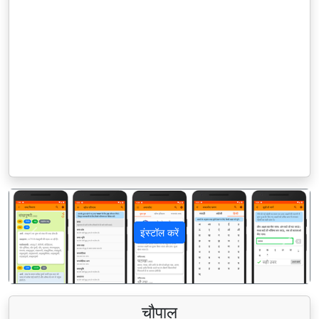
इंस्टॉल करें
पिछला
अगला
चौपाल