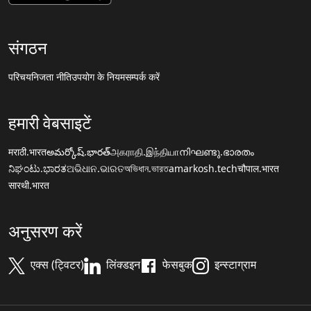
संगठन
परिचय
निजता नीति
उपयोग के नियम
सम्पर्क करें
हमारी वेबसाइटें
मराठी.भारत
అమర్కోష్.భారత్
அகராதி.இந்தியா
നിഘണ്ടു.ഭാരതം
ನಿಘಂಟು.ಭಾರತ
ଅଭିଧାନ.ଭାରତ
অভিধান.ভারত
amarkosh.tech
चौपाल.भारत
सारथी.भारत
अनुसरण करें
एक्स (ट्विटर)
लिंक्डइन
फेसबुक
इन्स्टाग्राम