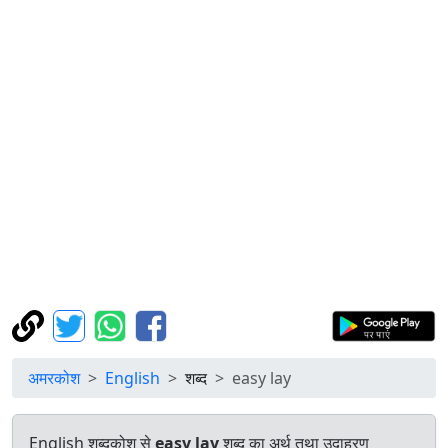
अमरकोश
English
शब्द
easy lay
English शब्दकोश से
easy lay
शब्द का अर्थ तथा उदाहरण