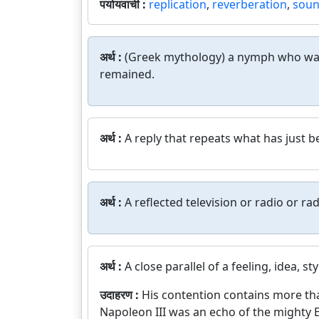
पर्यायवाची :
replication
,
reverberation
,
soun
अर्थ :
(Greek mythology) a nymph who was 
remained.
अर्थ :
A reply that repeats what has just b
अर्थ :
A reflected television or radio or r
अर्थ :
A close parallel of a feeling, idea, styl
उदाहरण :
His contention contains more th
Napoleon III was an echo of the mighty E