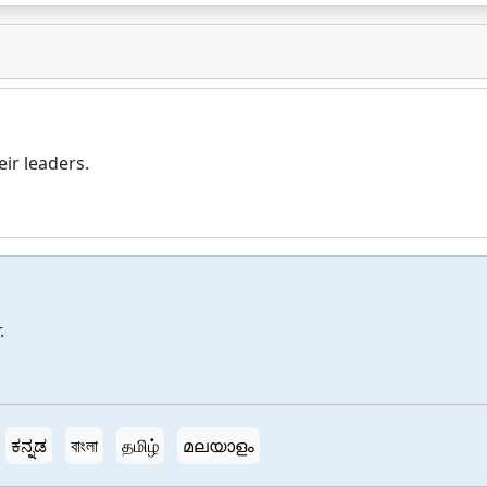
eir leaders.
.
ಕನ್ನಡ
বাংলা
தமிழ்
മലയാളം