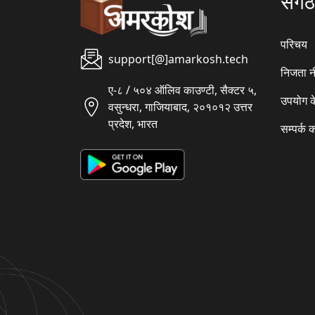
संग
परिचय
support[@]amarkosh.tech
निजता न
ए-८ / ५०४ ऑलिव काउण्टी, सैक्टर ५,
उपयोग क
वसुन्धरा, गाजियाबाद, २०१०१२ उत्तर
प्रदेश, भारत
सम्पर्क क