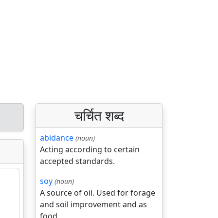
चर्चित शब्द
abidance
(noun)
Acting according to certain
accepted standards.
soy
(noun)
A source of oil. Used for forage
and soil improvement and as
food.