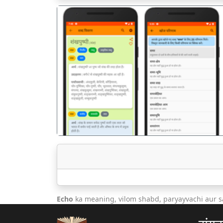
पिछला
Echo
ka meaning, vilom shabd, paryayvachi aur s