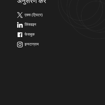
अनुसरण करें
एक्स (ट्विटर)
लिंक्डइन
फेसबुक
इन्स्टाग्राम