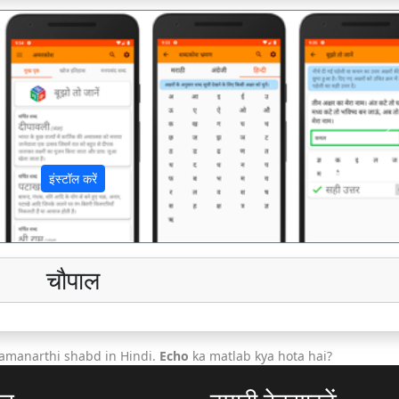
अ
इंस्टॉल करें
चौपाल
amanarthi shabd in Hindi.
Echo
ka matlab kya hota hai?