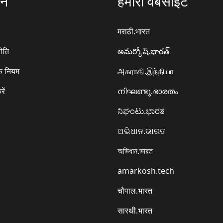
ठन
हमारी वेबसाइटें
मराठी.भारत
ीति
అమర్కోష్.భారత్
े नियम
அகராதி.இந்தியா
रें
നിഘണ്ടു.ഭാരതം
ನಿಘಂಟು.ಭಾರತ
ଅଭିଧାନ.ଭାରତ
অভিধান.ভারত
amarkosh.tech
चौपाल.भारत
सारथी.भारत