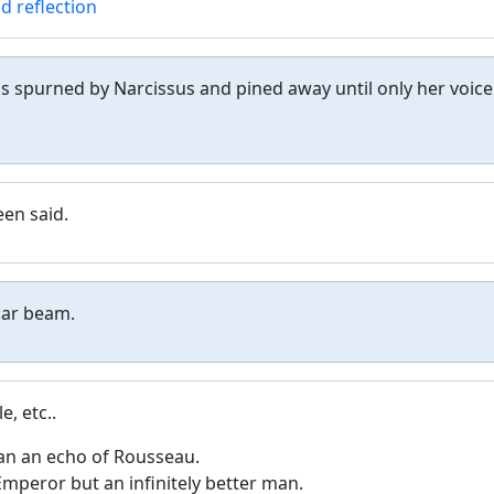
d reflection
spurned by Narcissus and pined away until only her voice
een said.
adar beam.
e, etc..
an an echo of Rousseau.
mperor but an infinitely better man.