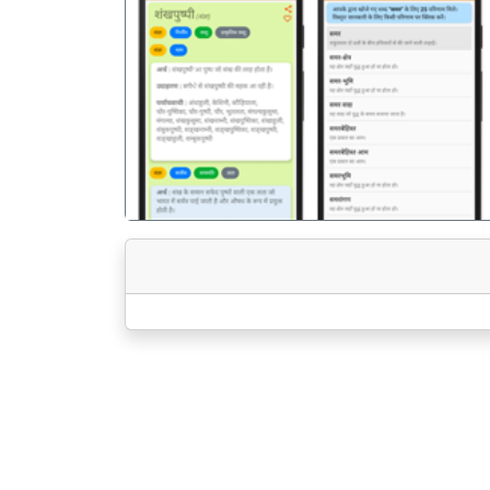
पिछला