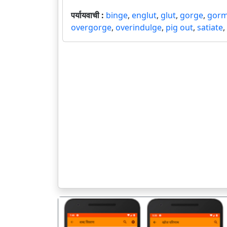
पर्यायवाची :
binge
,
englut
,
glut
,
gorge
,
gorm
overgorge
,
overindulge
,
pig out
,
satiate
,