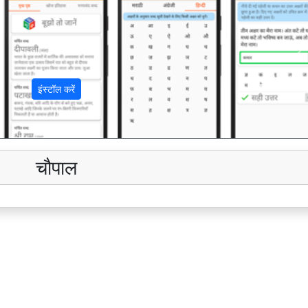
अ
इंस्टॉल करें
चौपाल