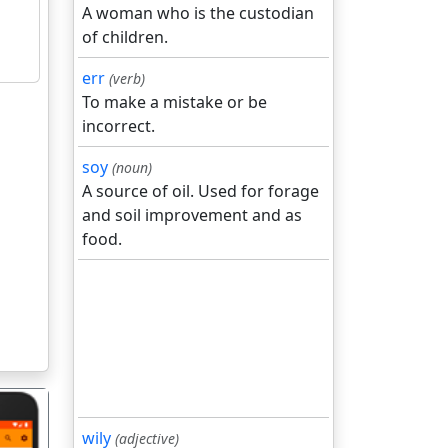
A woman who is the custodian
of children.
err
(verb)
To make a mistake or be
incorrect.
soy
(noun)
A source of oil. Used for forage
and soil improvement and as
food.
wily
(adjective)