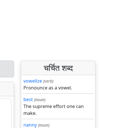
चर्चित शब्द
vowelize
(verb)
Pronounce as a vowel.
best
(noun)
The supreme effort one can
make.
nanny
(noun)