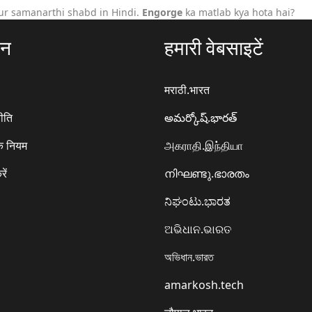
ur samanarthi shabd in Hindi.
Engorge
ka matlab kya hota hai?
ठन
हमारी वेबसाइटें
मराठी.भारत
ीति
అమర్కోష్.భారత్
े नियम
அகராதி.இந்தியா
रें
നിഘണ്ടു.ഭാരതം
ನಿಘಂಟು.ಭಾರತ
ଅଭିଧାନ.ଭାରତ
অভিধান.ভারত
amarkosh.tech