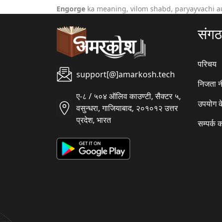
Engorge
ka meaning, vilom shabd, paryayvachi a
संग
परिचय
support[@]amarkosh.tech
निजता न
ए-८ / ५०४ ऑलिव काउण्टी, सैक्टर ५,
उपयोग क
वसुन्धरा, गाजियाबाद, २०१०१२ उत्तर
प्रदेश, भारत
सम्पर्क क