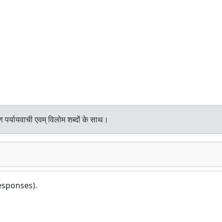
 पर्यायवाची एवम् विलोम शब्दों के साथ।
responses).