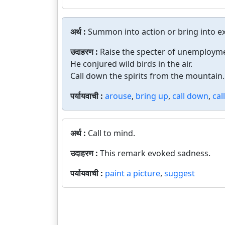
अर्थ :
Summon into action or bring into exi
उदाहरण :
Raise the specter of unemploym
He conjured wild birds in the air.
Call down the spirits from the mountain.
पर्यायवाची :
arouse
,
bring up
,
call down
,
cal
अर्थ :
Call to mind.
उदाहरण :
This remark evoked sadness.
पर्यायवाची :
paint a picture
,
suggest