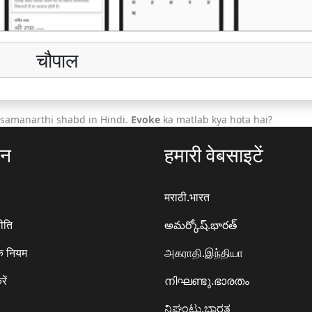
चौपाल
 samanarthi shabd in Hindi.
Evoke
ka matlab kya hota hai?
ठन
हमारी वेबसाइटें
मराठी.भारत
ीति
అమర్కోష్.భారత్
े नियम
அகராதி.இந்தியா
रें
നിഘണ്ടു.ഭാരതം
ನಿಘಂಟು.ಭಾರತ