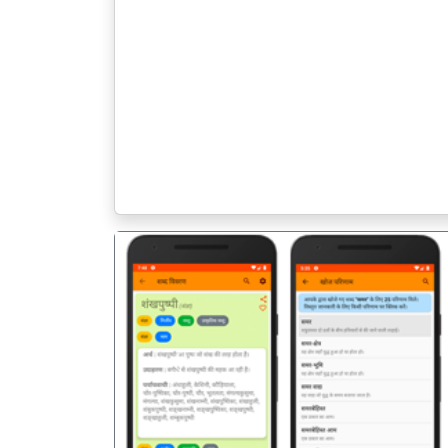
पिछला