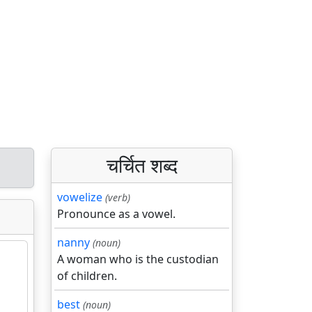
चर्चित शब्द
vowelize
(verb)
Pronounce as a vowel.
nanny
(noun)
A woman who is the custodian
of children.
best
(noun)