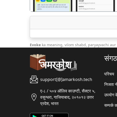
Evoke
ka meaning, vilom shabd, paryayvachi aur
संग
परिचय
support[@]amarkosh.tech
निजता न
ए-८ / ५०४ ऑलिव काउण्टी, सैक्टर ५,
उपयोग क
वसुन्धरा, गाजियाबाद, २०१०१२ उत्तर
प्रदेश, भारत
सम्पर्क क