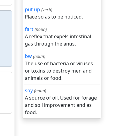
put up
(verb)
Place so as to be noticed.
fart
(noun)
A reflex that expels intestinal
gas through the anus.
bw
(noun)
The use of bacteria or viruses
or toxins to destroy men and
animals or food.
soy
(noun)
A source of oil. Used for forage
and soil improvement and as
food.