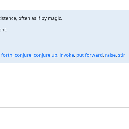
stence, often as if by magic.
ent.
l forth
,
conjure
,
conjure up
,
invoke
,
put forward
,
raise
,
stir