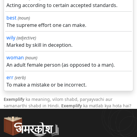
Acting according to certain accepted standards.
best
(noun)
The supreme effort one can make.
wily
(adjective)
Marked by skill in deception.
woman
(noun)
An adult female person (as opposed to a man).
err
(verb)
To make a mistake or be incorrect.
Exemplify
ka meaning, vilom shabd, paryayvachi aur
samanarthi shabd in Hindi.
Exemplify
ka matlab kya hota hai?