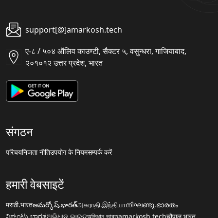
support[@]amarkosh.tech
ए-८ / ५०४ ऑलिव काउण्टी, सैक्टर ५, वसुन्धरा, गाजियाबाद,
२०१०१२ उत्तर प्रदेश, भारत
संगठन
परिचय
निजता नीति
उपयोग के नियम
सम्पर्क करें
हमारी वेबसाइटें
मराठी.भारत
అమర్కోష్.భారత్
அகராதி.இந்தியா
നിഘണ്ടു.ഭാരതം
ನಿಘಂಟು.ಭಾರತ
ଅଭିଧାନ.ଭାରତ
অভিধান.ভারত
amarkosh.tech
चौपाल.भारत