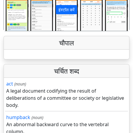
इंस्टॉल करें
पिछला
अगला
चौपाल
चर्चित शब्द
act
(noun)
A legal document codifying the result of
deliberations of a committee or society or legislative
body.
humpback
(noun)
An abnormal backward curve to the vertebral
column.